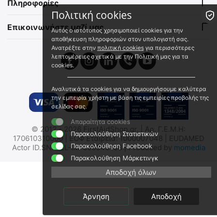
Πληροφορίες
Άμεσα διαθέσιμο
Άμεσα διαθέσιμο
Πολιτική cookies
Αποστολή εντός 24 ωρών
Αποστολή εντός 24 ωρών
Επικοινωνήστε μαζί μας
€
2.98
€
3.96
Αυτός ο ιστότοπος χρησιμοποιεί cookies για την
€
2.40
(χωρίς ΦΠΑ)
€
3.19
(χωρίς ΦΠΑ)
αποθήκευση πληροφοριών στον υπολογιστή σας.
Ανατρέξτε στην
πολιτική cookies
για περισσότερες
λεπτομέρειες σχετικά με την Πολιτική μας για τα
 ✔ 
cookies.
Αναλυτικά τα cookies για να δημιουργήσουμε καλύτερα
την εμπειρία χρήστη με βάση τις εμπειρίες προβολής της
σελίδας σας.
Απαραίτητα cookies
ThermoPad Θερμαντικά για
Κουβέρτα Αλουμινίου
© 2012 - 2026 FirstAidShop.gr. | Αρ. Γ.Ε.Μ.Η:
Ακροδάχτυλα Ποδιών
Έκτακτης Ανάγκης - Ασημί
Παρακολούθηση Στατιστικών
170610310000 | ΕΟΦ Εταιρεία: 1000007048 | EUDAMED
78020
2023607
Παρακολούθηση Facebook
Actor ID.SNR: EL-IM-000043108 | Produced by
momedia
Άμεσα διαθέσιμο
Άμεσα διαθέσιμο
Παρακολούθηση Μάρκετινγκ
Αποστολή εντός 24 ωρών
Αποστολή εντός 24 ωρών
Αποδοχή όλων
€
2.67
€
1.92
€
2.15
(χωρίς ΦΠΑ)
€
1.55
(χωρίς ΦΠΑ)
Άρνηση
Αποδοχή
 ✔ 