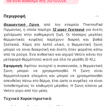
Θα είναι διαθέσιμο στις 30/10/2026.
Περιγραφή
Θερμαντική ζώνη
, από την εταιρεία ThermoPad
Γερμανίας, η οποία παρέχει
12 ώρες ζεστασιά
για άνετη
χαλάρωση στην καθημερινή ζωή. Οι τέσσερις μεγάλες
θερμαντικές κυψέλες παρέχουν διαρκή και βαθιά
ζεστασιά. Χάρις στο λεπτό υλικό, η θερμαντική ζώνη
μπορεί να είναι διακριτική και άνετη όταν φοριέται κάτω
από τα ρούχα. Ένα ανθεκτικό και ισχυρό Velcro κάνει την
μεταφορά θερμότητας ικανή για όλα τα μεγέθη (S-XL).
Εφαρμογή:
Αφότου ανοιχτεί η συσκευασία, η θερμαντική
ζώνη μπορεί να χρησιμοποιηθεί. Η ζώνη είναι
δερματολογικά ελεγμένη και μπορεί να χρησιμοποιηθεί
απευθείας πάνω στο δέρμα, έτσι ώστε οι κυψέλες να είναι
τοποθετημένες το επιθυμητό μέγεθος. Η ζώνη κλείνει με
Velcro γύρο από την μέση.
Τεχνικά Χαρακτηριστικά: