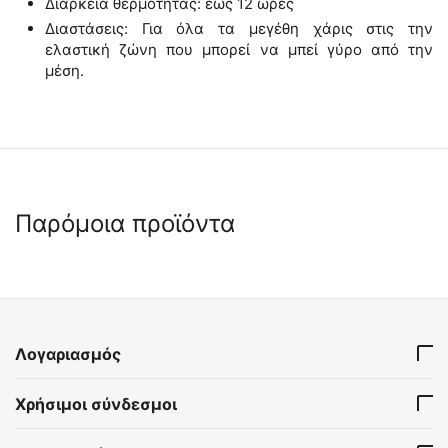
Διάρκεια θερμότητας: έως 12 ώρες
Διαστάσεις: Για όλα τα μεγέθη χάρις στις την
ελαστική ζώνη που μπορεί να μπεί γύρο από την
μέση.
Παρόμοια προϊόντα
Λογαριασμός
Κουβέρτα Αλουμινίου
Ισοθερμική Κουβέρτα
Χρήσιμοι σύνδεσμοι
Έκτακτης Ανάγκης - Ασημί/
Αλουμινίου (Χακί/Ασημί)
Χρυσή
2023608
H1 16904