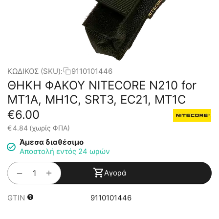
ΚΩΔΙΚΟΣ (SKU):
9110101446
ΘΗΚΗ ΦΑΚΟΥ NITECORE N210 for
MT1A, MH1C, SRT3, EC21, MT1C
€
6.00
€
4.84
(χωρίς ΦΠΑ)
Άμεσα διαθέσιμο
Αποστολή εντός 24 ωρών
+
−
Αγορά
GTIN
9110101446