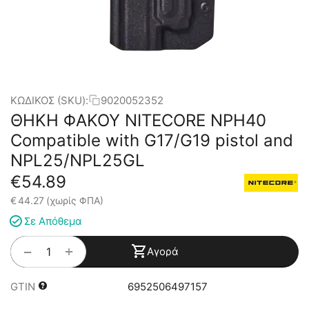
ΚΩΔΙΚΟΣ (SKU):
9020052352
ΘΗΚΗ ΦΑΚΟΥ NITECORE NPH40
Compatible with G17/G19 pistol and
NPL25/NPL25GL
€
54.89
€
44.27
(χωρίς ΦΠΑ)
Σε Απόθεμα
+
−
Αγορά
GTIN
6952506497157