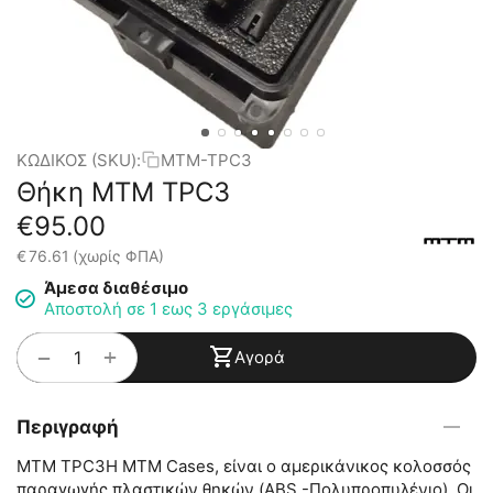
ΚΩΔΙΚΟΣ (SKU):
MTM-TPC3
Θήκη MTM TPC3
€
95.00
€
76.61
(χωρίς ΦΠΑ)
Άμεσα διαθέσιμο
Αποστολή σε 1 εως 3 εργάσιμες
+
−
Αγορά
Περιγραφή
MTM TPC3Η ΜΤΜ Cases, είναι ο αμερικάνικος κολοσσός
παραγωγής πλαστικών θηκών (ABS -Πολυπροπυλένιο). Οι