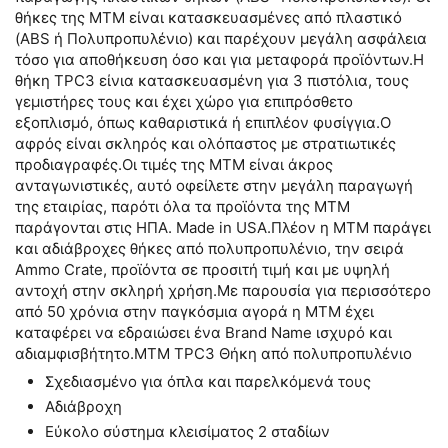
θήκες της MTM είναι κατασκευασμένες από πλαστικό
(ABS ή Πολυπροπυλένιο) και παρέχουν μεγάλη ασφάλεια
τόσο για αποθήκευση όσο και για μεταφορά προϊόντων.Η
θήκη TPC3 είνια κατασκευασμένη για 3 πιστόλια, τους
γεμιστήρες τους και έχει χώρο για επιπρόσθετο
εξοπλισμό, όπως καθαριστικά ή επιπλέον φυσίγγια.Ο
αφρός είναι σκληρός και ολόπαστος με στρατιωτικές
προδιαγραφές.Οι τιμές της MTM είναι άκρος
ανταγωνιστικές, αυτό οφείλετε στην μεγάλη παραγωγή
της εταιρίας, παρότι όλα τα προϊόντα της MTM
παράγονται στις ΗΠΑ. Made in USA.Πλέον η MTM παράγει
και αδιάβροχες θήκες από πολυπροπυλένιο, την σειρά
Ammo Crate, προϊόντα σε προσιτή τιμή και με υψηλή
αντοχή στην σκληρή χρήση.Με παρουσία για περισσότερο
από 50 χρόνια στην παγκόσμια αγορά η MTM έχει
καταφέρει να εδραιώσει ένα Brand Name ισχυρό και
αδιαμφισβήτητο.MTM TPC3 Θήκη από πολυπροπυλένιο
Σχεδιασμένο για όπλα και παρελκόμενά τους
Αδιάβροχη
Εύκολο σύστημα κλεισίματος 2 σταδίων