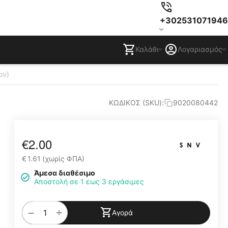
+302531071946
Καλάθι
Λογαριασμός
ον)
ΚΩΔΙΚΟΣ (SKU):
9020080442
€
2.00
€
1.61
(χωρίς ΦΠΑ)
Άμεσα διαθέσιμο
Αποστολή σε 1 εως 3 εργάσιμες
+
−
Αγορά