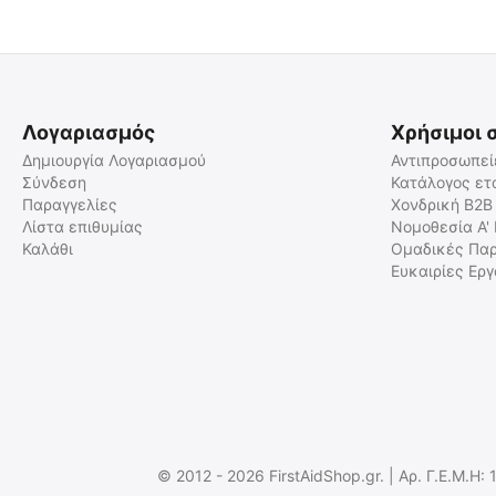
Λογαριασμός
Χρήσιμοι 
Δημιουργία Λογαριασμού
Αντιπροσωπεί
Σύνδεση
Κατάλογος ετ
Παραγγελίες
Χονδρική B2B
ΘΗΚΗ TOURNIQUE MOLLE
ΘΗΚΗ ΣΟΥΓΙΑ SNV ΜΕΓΑΛΗ
SYSTEM , 34958
(Ύφασμα Ναυλον)
Λίστα επιθυμίας
Νομοθεσία Α'
Καλάθι
Ομαδικές Παρ
9020052101
9020080443
Ευκαιρίες Ερ
Άμεσα διαθέσιμο
Άμεσα διαθέσιμο
Αποστολή εντός 24 ωρών
Αποστολή σε 1 εως 3
εργάσιμες
€
5.00
€
2.00
€
4.03
(χωρίς ΦΠΑ)
€
1.61
(χωρίς ΦΠΑ)
© 2012 - 2026 FirstAidShop.gr. | Αρ. Γ.Ε.Μ