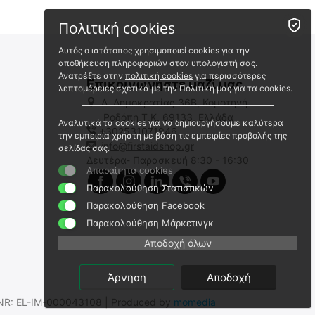
Πολιτική cookies
Αυτός ο ιστότοπος χρησιμοποιεί cookies για την
αποθήκευση πληροφοριών στον υπολογιστή σας.
Ανατρέξτε στην
πολιτική cookies
για περισσότερες
Επικοινωνήστε μαζί μας
λεπτομέρειες σχετικά με την Πολιτική μας για τα cookies.
Λ. Δημοκρατίας 36Β, Κομοτηνή
Ροδόπη,Τ.Κ. 69133, Ελλάδα
Αναλυτικά τα cookies για να δημιουργήσουμε καλύτερα
+302531071946
την εμπειρία χρήστη με βάση τις εμπειρίες προβολής της
info@firstaidshop.gr
σελίδας σας.
Δευτέρα- Παρασκευή 8:30 - 16:30
Απαραίτητα cookies
Παρακολούθηση Στατιστικών
Παρακολούθηση Facebook
Παρακολούθηση Μάρκετινγκ
Αποδοχή όλων
Άρνηση
Αποδοχή
.SNR: EL-IM-000043108 | Produced by
momedia