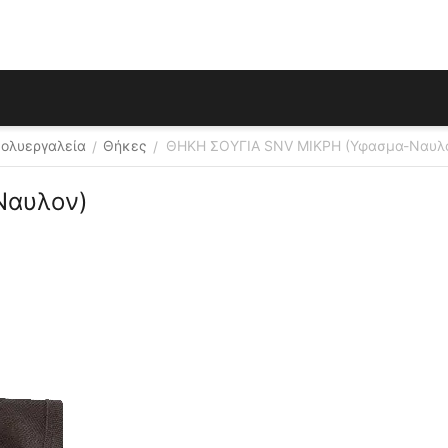
Πολυεργαλεία
Θήκες
ΘΗΚΗ ΣΟΥΓΙΑ SNV ΜΙΚΡΗ (Υφασμα-Ναυλ
/
/
Ναυλον)