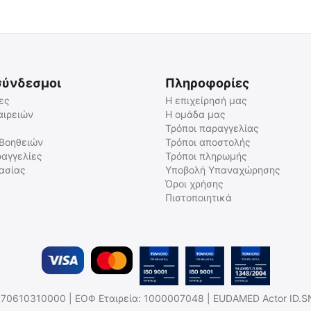
σύνδεσμοι
Πληροφορίες
ες
Η επιχείρησή μας
αιρειών
Η ομάδα μας
Τρόποι παραγγελίας
Morakniv Dangler
 Βοηθειών
Τρόποι αποστολής
αγγελίες
Τρόποι πληρωμής
Mora-14123
γασίας
Υποβολή Υπαναχώρησης
Άμεσα διαθέσιμο
Όροι χρήσης
Αποστολή σε 1 εως 3
εργάσιμες
Πιστοποιητικά
€
30.00
€
24.19
(χωρίς ΦΠΑ)
.Η: 170610310000 | ΕΟΦ Εταιρεία: 1000007048 | EUDAMED Actor ID