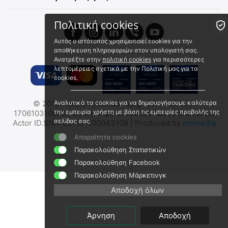
€
13.31
(χωρίς ΦΠΑ)
Πολιτική cookies
 ✔ 
Αυτός ο ιστότοπος χρησιμοποιεί cookies για την
αποθήκευση πληροφοριών στον υπολογιστή σας.
Ανατρέξτε στην
πολιτική cookies
για περισσότερες
λεπτομέρειες σχετικά με την Πολιτική μας για τα
cookies.
© 2012 - 2026 FirstAidShop.gr. | Αρ. Γ.Ε.Μ.Η:
Αναλυτικά τα cookies για να δημιουργήσουμε καλύτερα
MIL-TEC Μονοκιάλι 10x25
ΚΙΑΛΙΑ FALCON Optics
την εμπειρία χρήστη με βάση τις εμπειρίες προβολής της
170610310000 | ΕΟΦ Εταιρεία: 1000007048 | EUDAMED
VERO 10x42mm , Black
σελίδας σας.
Actor ID.SNR: EL-IM-000043108 | Produced by
momedia
15705002
9100080428
Απαραίτητα cookies
Άμεσα διαθέσιμο
Άμεσα διαθέσιμο
Αποστολή εντός 24 ωρών
Παρακολούθηση Στατιστικών
Αποστολή σε 1 εως 3
€
9.99
εργάσιμες
Παρακολούθηση Facebook
€
8.06
(χωρίς ΦΠΑ)
€
114.91
Παρακολούθηση Μάρκετινγκ
€
92.67
(χωρίς ΦΠΑ)
Αποδοχή όλων
 ⛟ 
Άρνηση
Αποδοχή