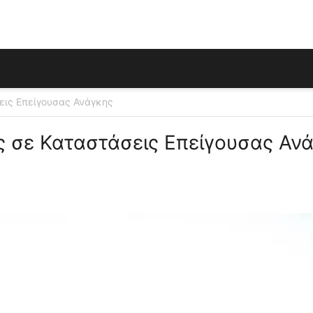
εις Επείγουσας Ανάγκης
ς σε Καταστάσεις Επείγουσας Αν