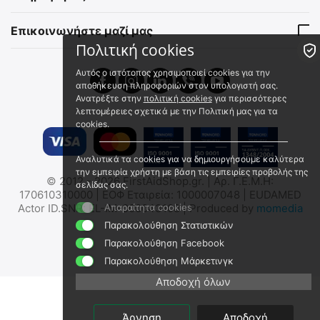
Άμεσα διαθέσιμο
Άμεσα διαθέσιμο
Αποστολή σε 1 εως 3
Αποστολή σε 1 εως 3
εργάσιμες
εργάσιμες
Επικοινωνήστε μαζί μας
€
39.90
€
16.90
Πολιτική cookies
€
32.18
(χωρίς ΦΠΑ)
€
13.63
(χωρίς ΦΠΑ)
Αυτός ο ιστότοπος χρησιμοποιεί cookies για την
αποθήκευση πληροφοριών στον υπολογιστή σας.
Ανατρέξτε στην
πολιτική cookies
για περισσότερες
λεπτομέρειες σχετικά με την Πολιτική μας για τα
cookies.
Αναλυτικά τα cookies για να δημιουργήσουμε καλύτερα
την εμπειρία χρήστη με βάση τις εμπειρίες προβολής της
© 2012 - 2026 FirstAidShop.gr. | Αρ. Γ.Ε.Μ.Η:
σελίδας σας.
ΤΣΑΝΤΑΚΙ NITECORE
ΤΣΑΝΤΑΚΙ NITECORE
170610310000 | ΕΟΦ Εταιρεία: 1000007048 | EUDAMED
NPP10, Camo 280D
NPP20, 500D Water
Actor ID.SNR: EL-IM-000043108 | Produced by
Απαραίτητα cookies
momedia
Polyester Blend
Resistant Polyester Fabric
9110101140
9110101138
Παρακολούθηση Στατιστικών
Άμεσα διαθέσιμο
Άμεσα διαθέσιμο
Παρακολούθηση Facebook
Αποστολή σε 1 εως 3
Αποστολή σε 1 εως 3
Παρακολούθηση Μάρκετινγκ
εργάσιμες
εργάσιμες
€
10.90
€
16.50
Αποδοχή όλων
€
8.79
(χωρίς ΦΠΑ)
€
13.31
(χωρίς ΦΠΑ)
Άρνηση
Αποδοχή