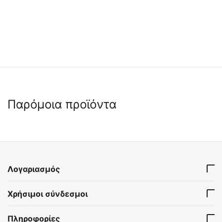
Παρόμοια προϊόντα
Λογαριασμός
ΤΣΑΝΤΑΚΙ NITECORE
ΤΣΑΝΤΑΚΙ NITECORE
Χρήσιμοι σύνδεσμοι
TACTICAL POUCH NUP20
POCKET POUCH NPP30
9110100715
9110101177
Πληροφορίες