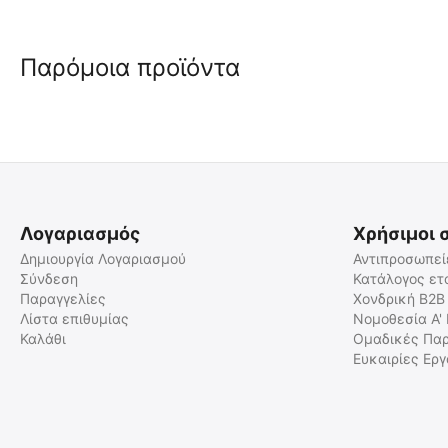
Παρόμοια προϊόντα
-5%
Λογαριασμός
Χρήσιμοι 
Δημιουργία Λογαριασμού
Αντιπροσωπεί
Σύνδεση
Κατάλογος ετ
Παραγγελίες
Χονδρική B2B
Flexislide Φορείο Σεντόνι
Πλήρες Σετ Ακινητοποίησης
Μεταφοράς Ασθενούς
Λίστα επιθυμίας
Νομοθεσία Α'
Καλάθι
Ομαδικές Παρ
2023254
SP/ST/395
Ευκαιρίες Ερ
Άμεσα διαθέσιμο
Άμεσα διαθέσιμο
Αποστολή εντός 24 ωρών
Αποστολή εντός 24 ωρών
€
233.80
€
11.00
€
246.10
-5%