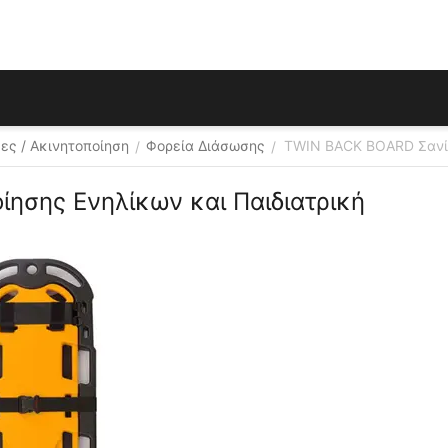
ες / Ακινητοποίηση
Φορεία Διάσωσης
TWIN BACK BOARD Σανίδ
/
/
ησης Ενηλίκων και Παιδιατρική