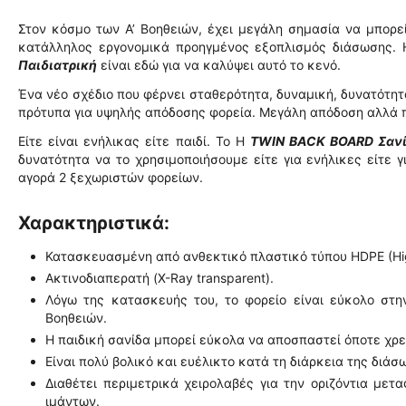
Στον κόσμο
των Α’ Βοηθειών
,
έχει μεγάλη
σημασία να μπορε
κατάλληλος εργονομικά
προηγμένος εξοπλισμός
διάσωσης
.
Παιδιατρική
είναι εδώ για να καλύψει αυτό το κενό.
Ένα νέο σχέδιο
που φέρνει
σταθερότητα
,
δυναμική
, δυνατότη
πρότυπα
για υψηλής απόδοσης
φορεία.
Μεγάλη απόδοση
αλλά
Είτε είναι
ε
νήλικας
είτε
παιδί
. Τ
ο Η
TWIN BACK BOARD Σανί
δυνατότητα να το χρησιμοποιήσουμε είτε για ενήλικες είτε γ
αγορά 2 ξεχωριστών φορείων
.
Χαρακτηριστικά:
Κατασκευασμένη από ανθεκτικό πλαστικό τύπου HDPE (High
Ακτινοδιαπερατή (X-Ray transparent).
Λόγω της κατασκευής του, το φορείο είναι εύκολο στ
Βοηθειών.
Η παιδική σανίδα μπορεί εύκολα να αποσπαστεί όποτε χρε
Είναι πολύ βολικό και ευέλικτο κατά τη διάρκεια της διάσ
Διαθέτει περιμετρικά χειρολαβές για την οριζόντια με
ιμάντων.