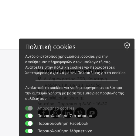
Πολιτική cookies
Αυτός ο ιστότοπος χρησιμοποιεί cookies για την
αποθήκευση πληροφοριών στον υπολογιστή σας.
Ανατρέξτε στην
πολιτική cookies
για περισσότερες
Επικοινωνήστε μαζί μας
λεπτομέρειες σχετικά με την Πολιτική μας για τα cookies.
Λ. Δημοκρατίας 36Β, Κομοτηνή
Ροδόπη,Τ.Κ. 69133, Ελλάδα
Αναλυτικά τα cookies για να δημιουργήσουμε καλύτερα
+302531071946
Elite Bags QUIKLITTER LITE
NORSE RESCUE Light
την εμπειρία χρήστη με βάση τις εμπειρίες προβολής της
Φορείο Μεταφοράς Ασθενούς
Extrication Device Συσκευή-
info@firstaidshop.gr
σελίδας σας.
Σεντόνι Απομάκρυνσης
Δευτέρα- Παρασκευή 8:30 - 16:30
EB02.038
LS-49
Ασθενή
Απαραίτητα cookies
Άμεσα διαθέσιμο
Άμεσα διαθέσιμο
Παρακολούθηση Στατιστικών
Αποστολή εντός 24 ωρών
Αποστολή εντός 24 ωρών
Παρακολούθηση Facebook
€
93.00
€
29.00
Παρακολούθηση Μάρκετινγκ