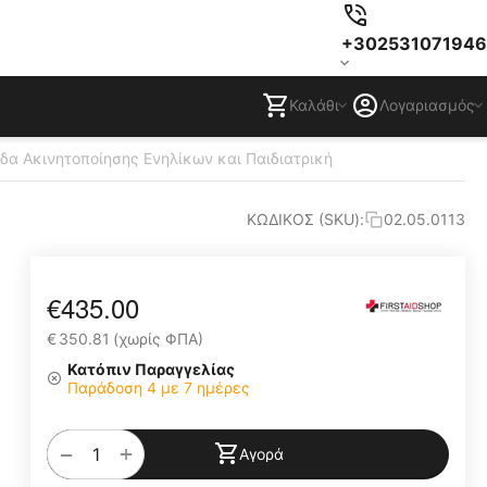
+302531071946
Καλάθι
Λογαριασμός
α Ακινητοποίησης Ενηλίκων και Παιδιατρική
ΚΩΔΙΚΟΣ (SKU):
02.05.0113
€
435.00
€
350.81
(χωρίς ΦΠΑ)
Κατόπιν Παραγγελίας
Παράδοση 4 με 7 ημέρες
+
−
Αγορά