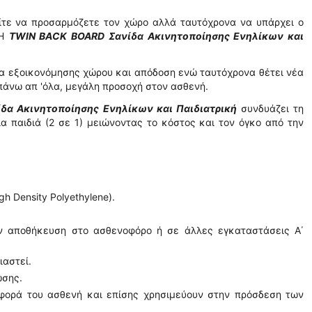
ίτε να προσαρμόζετε τον χώρο αλλά ταυτόχρονα
να υπάρχει ο
 Η
TWIN BACK BOARD Σανίδα Ακινητοποίησης Ενηλίκων και
τα εξοικονόμησης χώρου
και απόδοση
ενώ
ταυτόχρονα
θέτει νέα
πάνω απ 'όλα
,
μεγάλη
προσοχή
στον
ασθενή.
δα Ακινητοποίησης Ενηλίκων και Παιδιατρική
συνδυάζει τη
ια παιδιά
(2 σε 1) μειώνοντας το κόστος
και τον όγκο από την
 Density Polyethylene).
ην αποθήκευση στο ασθενοφόρο ή σε άλλες εγκαταστάσεις Α΄
ιαστεί.
ωσης.
ταφορά του ασθενή και επίσης χρησιμεύουν στην πρόσδεση των