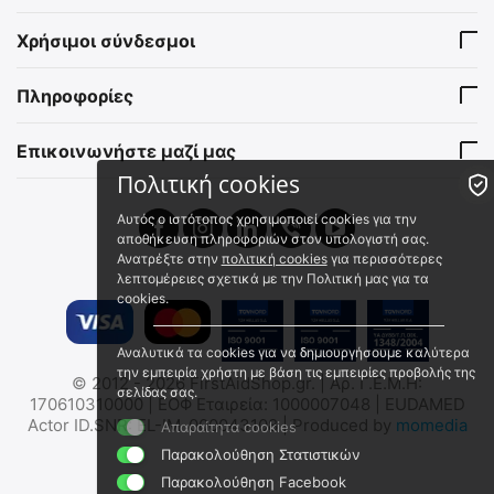
TH. GEYER Φακελάκια
TRANS-OCEAN® SURVIVOR
Χρήσιμοι σύνδεσμοι
Πόσιμου Νερού (5 τεμάχια x
Φακελάκια Πόσιμου Νερού
100ml)
(5 τεμάχια x 100ml)
16530005
8020839 Trans-Ocean Drinki
Πληροφορίες
Άμεσα διαθέσιμο
Άμεσα διαθέσιμο
Αποστολή εντός 24 ωρών
Αποστολή σε 1 εως 3
εργάσιμες
Επικοινωνήστε μαζί μας
€
3.73
€
4.00
€
3.30
(χωρίς ΦΠΑ)
Πολιτική cookies
€
3.54
(χωρίς ΦΠΑ)
Αυτός ο ιστότοπος χρησιμοποιεί cookies για την
αποθήκευση πληροφοριών στον υπολογιστή σας.
Ανατρέξτε στην
πολιτική cookies
για περισσότερες
λεπτομέρειες σχετικά με την Πολιτική μας για τα
cookies.
Αναλυτικά τα cookies για να δημιουργήσουμε καλύτερα
την εμπειρία χρήστη με βάση τις εμπειρίες προβολής της
© 2012 - 2026 FirstAidShop.gr. | Αρ. Γ.Ε.Μ.Η:
Pro Ration Νερό 330ml
Katadyn BeFree 1Lt Δοχείο
σελίδας σας.
170610310000 | ΕΟΦ Εταιρεία: 1000007048 | EUDAMED
Λήξη σε 50 Έτη
Νερού με Φίλτρο
Actor ID.SNR: EL-IM-000043108 | Produced by
momedia
Απαραίτητα cookies
Pro Ration Water 50 years
Katadyn BeFree 1.0L Tactical
Παρακολούθηση Στατιστικών
Άμεσα διαθέσιμο
Άμεσα διαθέσιμο
Παρακολούθηση Facebook
Αποστολή σε 1 έως 3
Αποστολή σε 1 εως 3