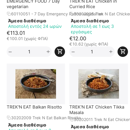
EMERGENCY FOOD 7 Day
TREK'N EAT Chicken in
vegetarian
Curried Rice
60110051 - 7 Day Emergency Ration-vegetarian
30202005 Trek N Eat Chicken
Άμεσα διαθέσιμο
Άμεσα διαθέσιμο
Αποστολή εντός 24 ωρών
Αποστολή σε 1 εως 3
εργάσιμες
€
113.01
€
12.00
€
100.01
(χωρίς ΦΠΑ)
€
10.62
(χωρίς ΦΠΑ)
+
+
−
−
TREK'N EAT Balkan Risotto
TREK'N EAT Chicken Tikka
Masala
30202009 Trek N Eat Balkan Risotto
30202011 Trek N Eat Chicken
Άμεσα διαθέσιμο
Άμεσα διαθέσιμο