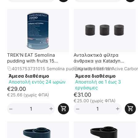
TREK'N EAT Semolina
Ανταλακτικά φίλτρα
pudding with fruits 15
άνθρακα για Katadyn
Χρόνια
BeFree 1.0L
4015753731015 Semolina pudding with fruits 15Υ
Katadyn BeFree Acive Carb
Άμεσα διαθέσιμο
Άμεσα διαθέσιμο
Αποστολή εντός 24 ωρών
Αποστολή σε 1 έως 3
εργάσιμες
€
29.00
€
31.00
€
25.66
(χωρίς ΦΠΑ)
€
25.00
(χωρίς ΦΠΑ)
+
+
−
−