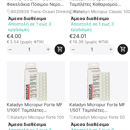
Φακελάκια Πόσιμου Νερού
Ταμπλέτες Καθαρισμού
(5 τεμάχια x 100ml)
Νερού με Ιόντα Αργύρου
8020839 Trans-Ocean Drinking Water
Katadyn Micropur Classic 10
100 τεμ
Άμεσα διαθέσιμο
Άμεσα διαθέσιμο
Αποστολή σε 1 εως 3
Αποστολή σε 1 εως 3
εργάσιμες
εργάσιμες
€
4.00
€
24.01
€
3.54
(χωρίς ΦΠΑ)
€
19.36
(χωρίς ΦΠΑ)
+
+
−
−
Katadyn Micropur Forte MF
Katadyn Micropur Forte MF
1/100T Ταμπλέτες
1/50T Ταμπλέτες
Καθαρισμού Νερού με Ιόντα
Καθαρισμού Νερού με Ιόντα
Katadyn Micropur Forte 100
Katadyn Micropur Forte 50
Αργύρου + Χλώριο
Αργύρου + Χλώριο - 50 τεμ
Άμεσα διαθέσιμο
Άμεσα διαθέσιμο
Αποστολή σε 1 εως 3
Αποστολή σε 1 εως 3