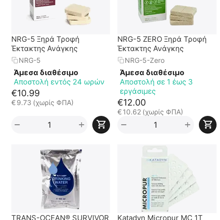
NRG-5 Ξηρά Τροφή
NRG-5 ZERO Ξηρά Τροφή
Έκτακτης Ανάγκης
Έκτακτης Ανάγκης
NRG-5
NRG-5-Zero
Άμεσα διαθέσιμο
Άμεσα διαθέσιμο
Αποστολή εντός 24 ωρών
Αποστολή σε 1 έως 3
εργάσιμες
€
10.99
€
12.00
€
9.73
(χωρίς ΦΠΑ)
€
10.62
(χωρίς ΦΠΑ)
+
+
−
−
TRANS-OCEAN® SURVIVOR
Katadyn Micropur MC 1T