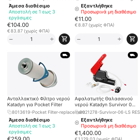
Άμεσα διαθέσιμο
Εξαντλήθηκε
Αποστολή σε 1 εως 3
Προσωρινά μη διαθέσιμο
εργάσιμες
€
11.00
€
104.00
€
8.87
(χωρίς ΦΠΑ)
€
83.87
(χωρίς ΦΠΑ)
+
+
−
−
 ⛟ 
 ⛟ 
Ανταλλακτικό Φίλτρο νερού
Αφαλατωτής Θαλασσινού
Katadyn για Pocket Filter
νερού Katadyn Survivor 06-
LS-RES
8013619-Pocket Filter-replacement
8021278-Survivor-06-LS RES
Άμεσα διαθέσιμο
Εξαντλήθηκε
Αποστολή σε 1 εως 3
Προσωρινά μη διαθέσιμο
εργάσιμες
€
1,400.00
€
259.00
€
1,129.03
(χωρίς ΦΠΑ)