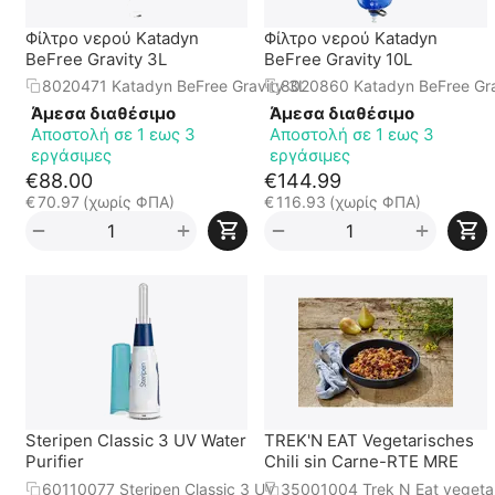
Φίλτρο νερού Katadyn
Φίλτρο νερού Katadyn
BeFree Gravity 3L
BeFree Gravity 10L
8020471 Katadyn BeFree Gravity 3L
8020860 Katadyn BeFree Gra
Άμεσα διαθέσιμο
Άμεσα διαθέσιμο
Αποστολή σε 1 εως 3
Αποστολή σε 1 εως 3
εργάσιμες
εργάσιμες
€
88.00
€
144.99
€
70.97
(χωρίς ΦΠΑ)
€
116.93
(χωρίς ΦΠΑ)
+
+
−
−
Steripen Classic 3 UV Water
TREK'N EAT Vegetarisches
Purifier
Chili sin Carne-RTE MRE
60110077 Steripen Classic 3 UV
35001004 Trek N Eat vegetar