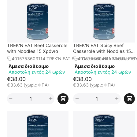
TREK'N EAT Beef Casserole
TREK'N EAT Spicy Beef
with Noodles 15 Χρόνια
Casserole with Noodles 15
Χρόνια
4015753603114 TREK'N EAT Beef Casserole with Noodles 15
4015753604111 TREK'N EAT S
Άμεσα διαθέσιμο
Άμεσα διαθέσιμο
Αποστολή εντός 24 ωρών
Αποστολή εντός 24 ωρών
€
38.00
€
38.00
€
33.63
(χωρίς ΦΠΑ)
€
33.63
(χωρίς ΦΠΑ)
+
+
−
−