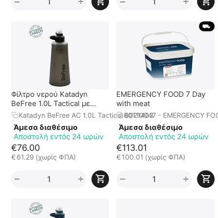
+
+
−
−
 ⛟ 
Φίλτρο νερού Katadyn
EMERGENCY FOOD 7 Day
BeFree 1.0L Tactical με
with meat
άνθρακα
Katadyn BeFree AC 1.0L Tactical 8021403
60110047 - EMERGENCY FOO
Άμεσα διαθέσιμο
Άμεσα διαθέσιμο
Αποστολή εντός 24 ωρών
Αποστολή εντός 24 ωρών
€
76.00
€
113.01
€
61.29
(χωρίς ΦΠΑ)
€
100.01
(χωρίς ΦΠΑ)
+
+
−
−