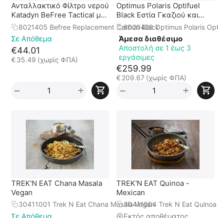
Ανταλλακτικό Φίλτρο νερού
Optimus Polaris Optifuel
Katadyn BeFree Tactical με
Black Εστία Γκαζιού και
άνθρακα Μαύρο
Υγρών Καυσίμων
8021405 Befree Replacement Carbon Black
8020428 Optimus Polaris Opti
Σε Απόθεμα
Άμεσα διαθέσιμο
Αποστολή σε 1 έως 3
€
44.01
εργάσιμες
€
35.49
(χωρίς ΦΠΑ)
€
259.99
€
209.67
(χωρίς ΦΠΑ)
+
+
−
−
TREK'N EAT Chana Masala
TREK'N EAT Quinoa -
Vegan
Mexican
30411001 Trek N Eat Chana Masala Vegan
30411004 Trek N Eat Quinoa
Σε Απόθεμα
Εκτός αποθέματος