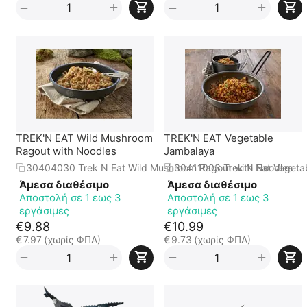
+
+
−
−
TREK'N EAT Wild Mushroom
TREK'N EAT Vegetable
Ragout with Noodles
Jambalaya
30404030 Trek N Eat Wild Mushroom Ragout with Noodles
30411003 Trek N Eat Vegeta
Άμεσα διαθέσιμο
Άμεσα διαθέσιμο
Αποστολή σε 1 εως 3
Αποστολή σε 1 εως 3
εργάσιμες
εργάσιμες
€
9.88
€
10.99
€
7.97
(χωρίς ΦΠΑ)
€
9.73
(χωρίς ΦΠΑ)
+
+
−
−