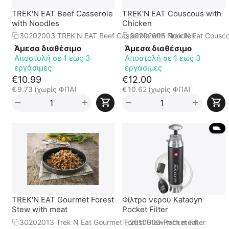
TREK'N EAT Beef Casserole
TREK'N EAT Couscous with
with Noodles
Chicken
30202003 TREK'N EAT Beef Casserole with Noodles
30202006 Trek N Eat Cousco
Άμεσα διαθέσιμο
Άμεσα διαθέσιμο
Αποστολή σε 1 εως 3
Αποστολή σε 1 εως 3
εργάσιμες
εργάσιμες
€
10.99
€
12.00
€
9.73
(χωρίς ΦΠΑ)
€
10.62
(χωρίς ΦΠΑ)
+
+
−
−
 ⛟ 
TREK'N EAT Gourmet Forest
Φίλτρο νερού Katadyn
Stew with meat
Pocket Filter
30202013 Trek N Eat Gourmet Forest Stew with meat
2010000-Pocket Filter