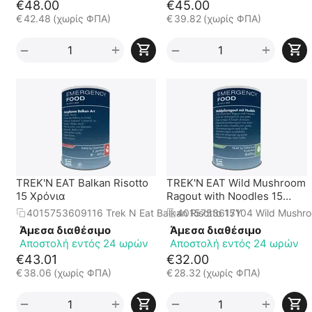
€
48.00
€
45.00
€
42.48
(χωρίς ΦΠΑ)
€
39.82
(χωρίς ΦΠΑ)
+
+
−
−
TREK'N EAT Balkan Risotto
TREK'N EAT Wild Mushroom
15 Χρόνια
Ragout with Noodles 15
Χρόνια
4015753609116 Trek N Eat Balkan Risotto 15Y
4015753617104 Wild Mushro
Άμεσα διαθέσιμο
Άμεσα διαθέσιμο
Αποστολή εντός 24 ωρών
Αποστολή εντός 24 ωρών
€
43.01
€
32.00
€
38.06
(χωρίς ΦΠΑ)
€
28.32
(χωρίς ΦΠΑ)
+
+
−
−