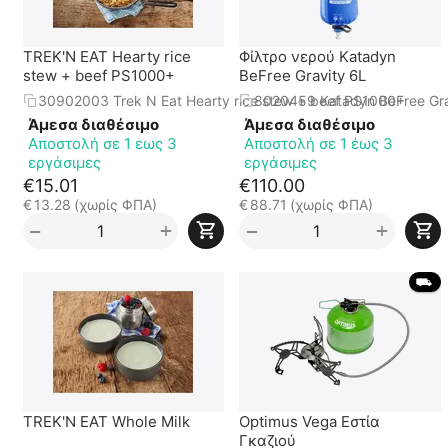
TREK'N EAT Hearty rice
Φίλτρο νερού Katadyn
stew + beef PS1000+
BeFree Gravity 6L
30902003 Trek N Eat Hearty rice stew + beef PS1000+
8020459 Katadyn BeFree Gra
Άμεσα διαθέσιμο
Άμεσα διαθέσιμο
Αποστολή σε 1 εως 3
Αποστολή σε 1 έως 3
εργάσιμες
εργάσιμες
€
15.01
€
110.00
€
13.28
(χωρίς ΦΠΑ)
€
88.71
(χωρίς ΦΠΑ)
+
+
−
−
 ⛟ 
TREK'N EAT Whole Milk
Optimus Vega Εστία
Γκαζιού