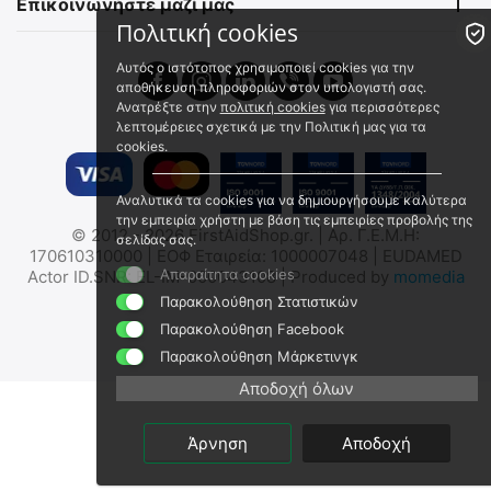
εργάσιμες
Επικοινωνήστε μαζί μας
€
3.73
€
4.00
€
3.30
(χωρίς ΦΠΑ)
Πολιτική cookies
€
3.54
(χωρίς ΦΠΑ)
Αυτός ο ιστότοπος χρησιμοποιεί cookies για την
αποθήκευση πληροφοριών στον υπολογιστή σας.
Ανατρέξτε στην
πολιτική cookies
για περισσότερες
λεπτομέρειες σχετικά με την Πολιτική μας για τα
cookies.
Αναλυτικά τα cookies για να δημιουργήσουμε καλύτερα
την εμπειρία χρήστη με βάση τις εμπειρίες προβολής της
© 2012 - 2026 FirstAidShop.gr. | Αρ. Γ.Ε.Μ.Η:
σελίδας σας.
Pro Ration Νερό 330ml
Katadyn BeFree 1Lt Δοχείο
170610310000 | ΕΟΦ Εταιρεία: 1000007048 | EUDAMED
Λήξη σε 50 Έτη
Νερού με Φίλτρο
Απαραίτητα cookies
Actor ID.SNR: EL-IM-000043108 | Produced by
momedia
Pro Ration Water 50 years
Katadyn BeFree 1.0L Tactical
Παρακολούθηση Στατιστικών
Άμεσα διαθέσιμο
Άμεσα διαθέσιμο
Παρακολούθηση Facebook
Αποστολή σε 1 έως 3
Αποστολή σε 1 εως 3
Παρακολούθηση Μάρκετινγκ
εργάσιμες
εργάσιμες
€
5.01
€
70.01
Αποδοχή όλων
€
4.43
(χωρίς ΦΠΑ)
€
56.46
(χωρίς ΦΠΑ)
Άρνηση
Αποδοχή