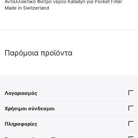
Ανταλλακτικό Φίλτρο νερού Katadyn για Pocket Filter
Made in Switzerland
Παρόμοια προϊόντα
 ✔ 
Λογαριασμός
TH. GEYER Φακελάκια
TRANS-OCEAN® SURVIVOR
Χρήσιμοι σύνδεσμοι
Πόσιμου Νερού (5 τεμάχια x
Φακελάκια Πόσιμου Νερού
100ml)
(5 τεμάχια x 100ml)
16530005
8020839 Trans-Ocean Drinki
Πληροφορίες
Άμεσα διαθέσιμο
Άμεσα διαθέσιμο
Αποστολή εντός 24 ωρών
Αποστολή σε 1 εως 3