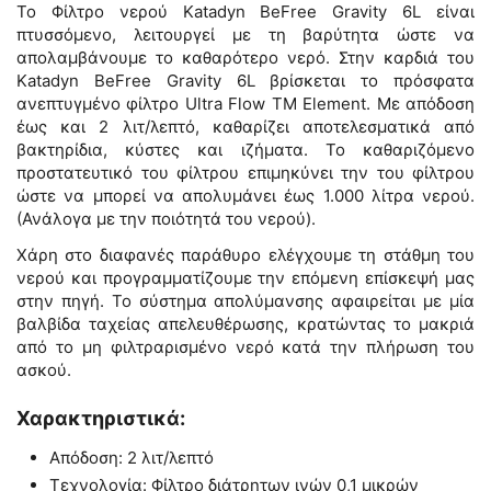
Το Φίλτρο νερού Katadyn BeFree Gravity 6L είναι
πτυσσόμενο, λειτουργεί με τη βαρύτητα ώστε να
απολαμβάνουμε το καθαρότερο νερό. Στην καρδιά του
Katadyn BeFree Gravity 6L βρίσκεται το πρόσφατα
ανεπτυγμένο φίλτρο Ultra Flow TM Element. Με απόδοση
έως και 2 λιτ/λεπτό, καθαρίζει αποτελεσματικά από
βακτηρίδια, κύστες και ιζήματα. Το καθαριζόμενο
προστατευτικό του φίλτρου επιμηκύνει την του φίλτρου
ώστε να μπορεί να απολυμάνει έως 1.000 λίτρα νερού.
(Ανάλογα με την ποιότητά του νερού).
Χάρη στο διαφανές παράθυρο ελέγχουμε τη στάθμη του
νερού και προγραμματίζουμε την επόμενη επίσκεψή μας
στην πηγή. Το σύστημα απολύμανσης αφαιρείται με μία
βαλβίδα ταχείας απελευθέρωσης, κρατώντας το μακριά
από το μη φιλτραρισμένο νερό κατά την πλήρωση του
ασκού.
Χαρακτηριστικά:
Απόδοση: 2 λιτ/λεπτό
Τεχνολογία: Φίλτρο διάτρητων ινών 0,1 μικρών