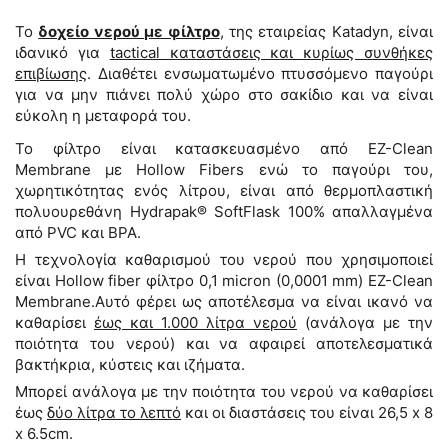
Το
δοχείο νερού με φίλτρο
, της εταιρείας Katadyn, είναι
ιδανικό για
tactical καταστάσεις και κυρίως συνθήκες
επιβίωσης
. Διαθέτει ενσωματωμένο πτυσσόμενο παγούρι
για να μην πιάνει πολύ χώρο στο σακίδιο και να είναι
εύκολη η μεταφορά του.
Το φίλτρο είναι κατασκευασμένο από EZ-Clean
Membrane με Hollow Fibers ενώ το παγούρι του,
χωρητικότητας ενός λίτρου, είναι από θερμοπλαστική
πολυουρεθάνη Hydrapak® SoftFlask 100% απαλλαγμένα
από PVC και BPA.
Η τεχνολογία καθαρισμού του νερού που χρησιμοποιεί
είναι Hollow fiber φίλτρο 0,1 micron (0,0001 mm) EZ-Clean
Membrane.Αυτό φέρει ως αποτέλεσμα να είναι ικανό να
καθαρίσει
έως και 1.000 λίτρα νερού
(ανάλογα με την
ποιότητα του νερού) και να αφαιρεί αποτελεσματικά
βακτήκρια, κύστεις και ιζήματα.
Μπορεί ανάλογα με την ποιότητα του νερού να καθαρίσει
έως
δύο λίτρα το λεπτό
και οι διαστάσεις του είναι 26,5 x 8
x 6.5cm.