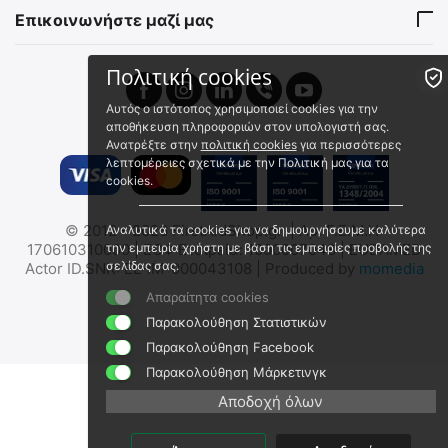
εργάσιμες
Επικοινωνήστε μαζί μας
€
3.73
€
4.00
€
3.30
(χωρίς ΦΠΑ)
€
3.54
(χωρίς ΦΠΑ)
Πολιτική cookies
Αυτός ο ιστότοπος χρησιμοποιεί cookies για την
αποθήκευση πληροφοριών στον υπολογιστή σας.
Ανατρέξτε στην
πολιτική cookies
για περισσότερες
λεπτομέρειες σχετικά με την Πολιτική μας για τα
cookies.
© 2012 - 2026 FirstAidShop.gr. | Αρ. Γ.Ε.Μ.Η:
Αναλυτικά τα cookies για να δημιουργήσουμε καλύτερα
Pro Ration Νερό 330ml
Φίλτρο νερού Katadyn
170610310000 | ΕΟΦ Εταιρεία: 1000007048 | EUDAMED
την εμπειρία χρήστη με βάση τις εμπειρίες προβολής της
Λήξη σε 50 Έτη
BeFree 1.0L Tactical με
σελίδας σας.
Actor ID.SNR: EL-IM-000043108 | Produced by
momedia
άνθρακα
Pro Ration Water 50 years
Katadyn BeFree AC 1.0L Tact
Απαραίτητα cookies
Άμεσα διαθέσιμο
Άμεσα διαθέσιμο
Παρακολούθηση Στατιστικών
Αποστολή σε 1 έως 3
Αποστολή εντός 24 ωρών
εργάσιμες
Παρακολούθηση Facebook
€
76.00
€
5.01
€
61.29
(χωρίς ΦΠΑ)
Παρακολούθηση Μάρκετινγκ
€
4.43
(χωρίς ΦΠΑ)
Αποδοχή όλων
 ⛟ 