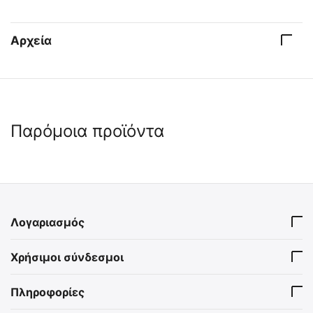
Αρχεία
Παρόμοια προϊόντα
 ✔ 
Λογαριασμός
TH. GEYER Φακελάκια
TRANS-OCEAN® SURVIVOR
Χρήσιμοι σύνδεσμοι
Πόσιμου Νερού (5 τεμάχια x
Φακελάκια Πόσιμου Νερού
100ml)
(5 τεμάχια x 100ml)
16530005
8020839 Trans-Ocean Drinki
Πληροφορίες
Άμεσα διαθέσιμο
Άμεσα διαθέσιμο
Αποστολή εντός 24 ωρών
Αποστολή σε 1 εως 3