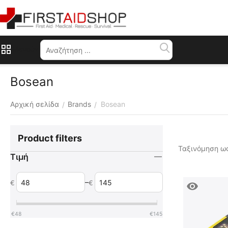
Μενού
Bosean
Αρχική σελίδα
Brands
Bosean
/
/
Product filters
Ταξινόμηση ως
Τιμή
–
€
€
€
48
€
145