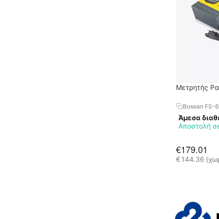
Μετρητής Ρα
Bosean FS-
Άμεσα διαθ
Αποστολή σε
€
179.01
€
144.36
(χω