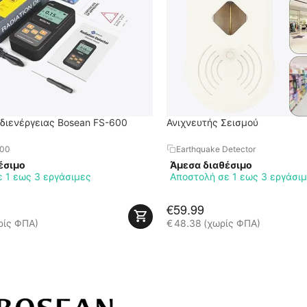
διενέργειας Bosean FS-600
Ανιχνευτής Σεισμού
600
Earthquake Detector
έσιμο
Άμεσα διαθέσιμο
 1 εως 3 εργάσιμες
Αποστολή σε 1 εως 3 εργάσι
€
59.99
ρίς ΦΠΑ)
€
48.38
(χωρίς ΦΠΑ)