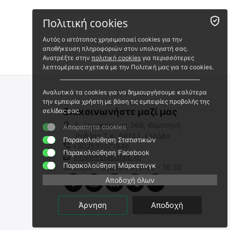
Πολιτική cookies
Αυτός ο ιστότοπος χρησιμοποιεί cookies για την
αποθήκευση πληροφοριών στον υπολογιστή σας.
Ανατρέξτε στην
πολιτική cookies
για περισσότερες
λεπτομέρειες σχετικά με την Πολιτική μας για τα cookies.
Αναλυτικά τα cookies για να δημιουργήσουμε καλύτερα
την εμπειρία χρήστη με βάση τις εμπειρίες προβολής της
Επικοινωνήστε μαζί μας
σελίδας σας.
Λ. Δημοκρατίας 36Β, Κομοτηνή
Απαραίτητα cookies
Ροδόπη,Τ.Κ. 69133, Ελλάδα
Παρακολούθηση Στατιστικών
+302531071946
Παρακολούθηση Facebook
info@firstaidshop.gr
Παρακολούθηση Μάρκετινγκ
Δευτέρα- Παρασκευή 8:30 - 16:30
Αποδοχή όλων
Άρνηση
Αποδοχή