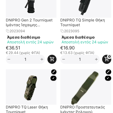
DNIPRO Gen 2 Tourniquet
DNIPRO TQ Simple Θήκη
Ιμάντας Ίσχαιμης
Tourniquet
Περίδεσης
2023094
2023095
Άμεσα διαθέσιμο
Άμεσα διαθέσιμο
Αποστολή εντός 24 ωρών
Αποστολή εντός 24 ωρών
€
36.51
€
16.90
€
29.44
(χωρίς ΦΠΑ)
€
13.63
(χωρίς ΦΠΑ)
+
+
−
−
🖍
🖍
 ✔ 
 ✔ 
DNIPRO TQ Laser Θήκη
DNIPRO Προστατευτικός
Tourniquet
Ιμάντας Ρολογιού