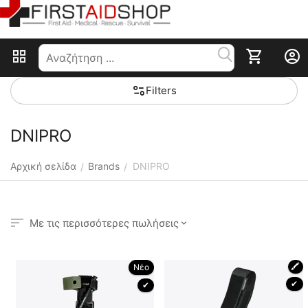
Filters
DNIPRO
Αρχική σελίδα
Brands
DNIPRO
/
/
Με τις περισσότερες πωλήσεις
🖍
Νέο
 ✔ 
 ✔ 