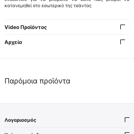
κατανεμηθεί στο εσωτερικό της τσάντας
Video Προϊόντος
Αρχεία
Παρόμοια προϊόντα
🖍
5% Έκπτωση μαζί με IFAK
🖍
Λογαριασμός
Τσαντάκι Ατομικού Κιτ Α'
Τσαντάκι Α' Βοηθειών FAS-