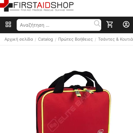
Αρχική σελίδα
Catalog
Πρώτες Βοήθειες
Τσάντες & Κουτιά
/
/
/