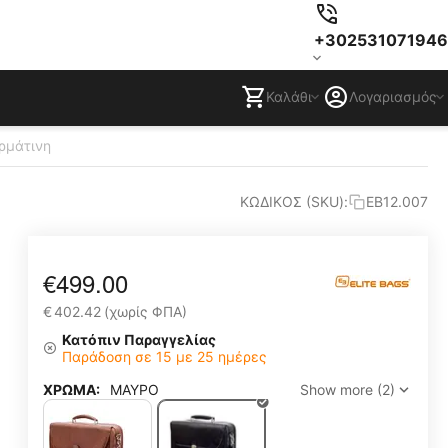
+302531071946
Καλάθι
Λογαριασμός
ρμάτινη
ΚΩΔΙΚΟΣ (SKU):
EB12.007
€
499.00
€
402.42
(χωρίς ΦΠΑ)
Κατόπιν Παραγγελίας
Παράδοση σε 15 με 25 ημέρες
ΧΡΩΜΑ:
ΜΑΥΡΟ
Show more (2)