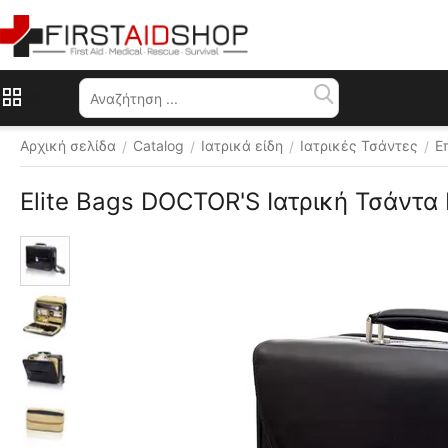
Μενού
Αρχική σελίδα
Catalog
Ιατρικά είδη
Ιατρικές Τσάντες
Ε
/
/
/
/
Elite Bags DOCTOR'S Ιατρική Τσάντα
Διάφορα 
χρώματα 
 ⛟ 
Δωρεάν 
αποστολή