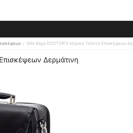
πισκέψεων
Elite Bags DOCTOR'S Ιατρική Τσάντα Επισκέψεων Δε
/
 Επισκέψεων Δερμάτινη