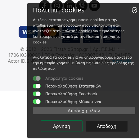
 ✔ 
🖍
Πολιτική cookies
Αυτός ο ιστότοπος χρησιμοποιεί cookies για την
αποθήκευση πληροφοριών στον υπολογιστή σας.
Ανατρέξτε στην
πολιτική cookies
για περισσότερες
λεπτομέρειες σχετικά με την Πολιτική μας για τα
cookies.
MIL-TEC Γιλέκο SoftShell
Elite Bags Γιλέκο Διασώστη
© 2012 - 2026 FirstAidShop.gr. | Αρ. Γ.Ε.Μ.Η:
170610310000 | ΕΟΦ Εταιρεία: 1000007048 | EUDAMED
10708002-902
EB02.054
Αναλυτικά τα cookies για να δημιουργήσουμε καλύτερα
Actor ID.SNR: EL-IM-000043108 | Produced by
momedia
Άμεσα διαθέσιμο
την εμπειρία χρήστη με βάση τις εμπειρίες προβολής της
Άμεσα διαθέσιμο
σελίδας σας.
Αποστολή εντός 24 ωρών
Αποστολή εντός 24 ωρών
€
44.00
€
99.00
Απαραίτητα cookies
€
35.48
(χωρίς ΦΠΑ)
€
79.84
(χωρίς ΦΠΑ)
Παρακολούθηση Στατιστικών
Παρακολούθηση Facebook
🖍
Παρακολούθηση Μάρκετινγκ
Αποδοχή όλων
Άρνηση
Αποδοχή
Elite Bags Γιλέκο Διασώστη