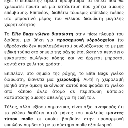
έχει ο διασώστης άμεσα προσβάσιμα τα υλικά που θα
χρειαστεί πρώτα σε μια κατάσταση που χρήζει άμεσης
επέμβασης. Επιπλέον, διαθέτει τέσσερις επίπεδες τσέπες
στο μπροστινό μέρος του γιλέκου διασώστη μεγάλης
χωρητικότητας.
Το
Elite Bags γιλέκο διασώστη
στην πίσω πλευρά του
διαθέτει μια θήκη για
προσαρμογή υδροδοχείου
(το
υδροδοχείο δεν περιλαμβάνεται) συνδυάζοντας το με μια
ειδική τρύπα στο σημείο της ράχης έτσι ώστε να περνάει ο
εύκαμπτος σωλήνας πόσης και να έρχεται μπροστά,
κοντά στα χείλι του χρήστη.
Επιπλέον, στο σημείο της ράχης, το Elite Bags γιλέκο
διασώστη, διαθέτει μια
χειρολαβή
. Αυτή η χειρολαβή
βοηθά στην άμεση εκκένωση αυτού που φοράει το γιλέκο
από κάποιο άλλο άτομο σε περίπτωση κάποιας
κατάστασης άμεσης απειλής για τη ζωή του.
Τέλος, αλλά εξίσου σημαντικό, είναι άξιο αναφοράς ότι
το γιλέκο διαθέτει κατά μήκος του πολλούς
ιμάντες
τύπου molle
οι οποίοι βοηθούν στην προσαρμογή
επιπλέον συμβατού με το σύστημα molle εξοπλισμού.