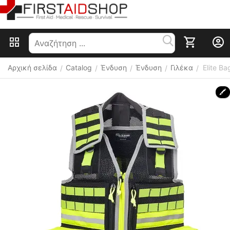
Αρχική σελίδα
Catalog
Ένδυση
Ένδυση
Γιλέκα
Elite B
/
/
/
/
/
🖍