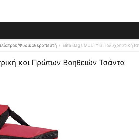
θλίατρου/Φυσικοθεραπευτή
Elite Bags MULTY'S Πολυχρηστική Ι
/
τρική και Πρώτων Βοηθειών Τσάντα