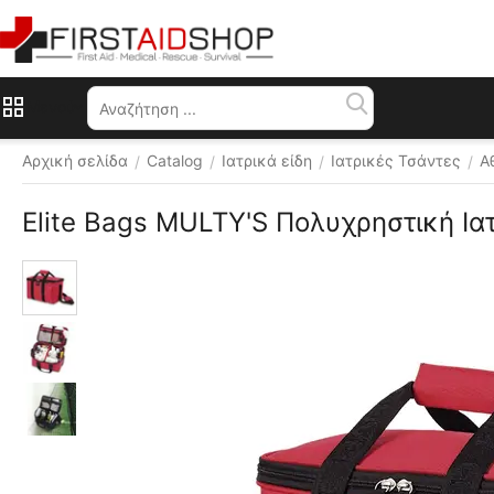
Μενού
Αρχική σελίδα
Catalog
Ιατρικά είδη
Ιατρικές Τσάντες
Α
/
/
/
/
Elite Bags MULTY'S Πολυχρηστική Ια
Διάφορα 
χρώματα 