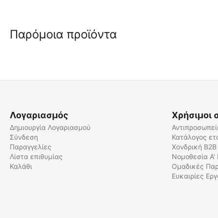
Παρόμοια προϊόντα
🖍
🖍
Λογαριασμός
Χρήσιμοι 
Δημιουργία Λογαριασμού
Αντιπροσωπεί
Σύνδεση
Κατάλογος ετ
Παραγγελίες
Χονδρική B2B
Τσαντάκι Α' Βοηθειών FAS-
Elite Bags MULTY'S
500 - Ελληνική Επιγραφή
Πολυχρηστική Ιατρική και
Λίστα επιθυμίας
Νομοθεσία Α'
«ΠΡΩΤΕΣ ΒΟΗΘΕΙΕΣ»
Πρώτων Βοηθειών Τσάντα
Καλάθι
Ομαδικές Παρ
2023522
EB06.002
Ευκαιρίες Ερ
Άμεσα διαθέσιμο
Άμεσα διαθέσιμο
Αποστολή εντός 24 ωρών
Αποστολή εντός 24 ωρών
€
14.14
€
43.30