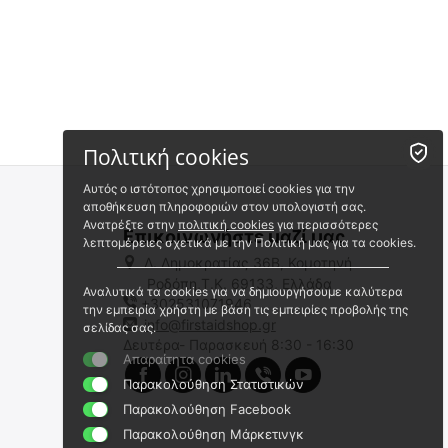
 ✔ 
 ✔ 
Πολιτική cookies
Αυτός ο ιστότοπος χρησιμοποιεί cookies για την
αποθήκευση πληροφοριών στον υπολογιστή σας.
Ανατρέξτε στην
πολιτική cookies
για περισσότερες
Επικοινωνήστε μαζί μας
λεπτομέρειες σχετικά με την Πολιτική μας για τα cookies.
Λ. Δημοκρατίας 36Β, Κομοτηνή
Ροδόπη,Τ.Κ. 69133, Ελλάδα
Αναλυτικά τα cookies για να δημιουργήσουμε καλύτερα
+302531071946
AEROcase - PRO 1R BM1
AEROcase - PRO 1R BS1
την εμπειρία χρήστη με βάση τις εμπειρίες προβολής της
Τσάντα Α' Βοηθειών -
Τσάντα Α' Βοηθειών -
info@firstaidshop.gr
σελίδας σας.
Πολυεστέρας - Medium
Πολυεστέρας - Small
Δευτέρα- Παρασκευή 8:30 - 16:30
2022415
2022410
Απαραίτητα cookies
Άμεσα διαθέσιμο
Άμεσα διαθέσιμο
Παρακολούθηση Στατιστικών
Αποστολή εντός 24 ωρών
Αποστολή σε 1 έως 3
εργάσιμες
Παρακολούθηση Facebook
€
47.50
€
39.90
Παρακολούθηση Μάρκετινγκ