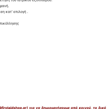
φανή.
ση κατ' επιλογή .
επικόλλησης
@firstaidshop.gr) για να δημιουργήσουμε από κοινού, το δικό