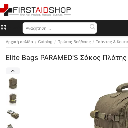
Μενού
Αρχική σελίδα
Catalog
Πρώτες Βοήθειες
Τσάντες & Κουτι
/
/
/
Elite Bags PARAMED'S Σάκος Πλάτης 
Διάφορα 
χρώματα 
 ⛟ 
Δωρεάν 
αποστολή