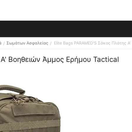
ά
Σωμάτων Ασφαλείας
Elite Bags PARAMED'S Σάκος Πλάτης Α'
/
/
Α' Βοηθειών Άμμος Ερήμου Tactical