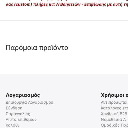
σας (custom) πλήρες κιτ Α' Βοηθειών - Επιβίωσης με αυτή τ
Παρόμοια προϊόντα
🖍
5% Έκπτωση
 μαζί 
με IFAK
 ✔ 
🖍
Λογαριασμός
Χρήσιμοι 
Δημιουργία Λογαριασμού
Αντιπροσωπεί
Σύνδεση
Κατάλογος ετ
Παραγγελίες
Χονδρική B2B
Τσαντάκι Ατομικού Κιτ Α'
MIL-TEC Ζώνη με Κρυφή
Βοηθειών (IFAK)
Θήκη Ασφαλείας για
Λίστα επιθυμίας
Νομοθεσία Α'
Χρήματα
Καλάθι
Ομαδικές Παρ
2022933
15815002