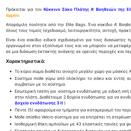
Πρόκειται για τον
Κόκκινο Σάκο Πλάτης Α' Βοηθειών της El
άμμου.
Απαράμιλη ποιότητα από την Elite Bags. Ένα σακίδιο Α' Βοηθ
όλους τους τομείς (σχεδιασμό, λειτουργικότητα, αντοχή, πρακτ
Είναι ένα σακίδιο ειδικά σχεδιασμένο για τους διασώστες 
οργανωμένο στον εξοπλισμό τους και να μπορούν να μεταφέρο
σε μια διάσωση έκτακτης ανάγκης σε ορεινές περιοχές και πε
Χαρακτηριστικά:
Το κύριο σώμα διαθέτει ανοιχτό μεγάλο χώρο για μάσκες 
Σύστημα molle γύρω από ολόκληρο το σάκο και εντός α
συμβατών με το σύστημα.
Εσωτερική τσέπη για σύστημα ενυδάτωσης με ειδική οπή 
στην πλάτη. Διαθέτουμε 2 δοχεία ενυδάτωσης για να συνδ
Δοχείο ενυδάτωσης 3 lt
)
Πέντε (5)
αφαιρούμενα τμήματα για καταμερισμό του περι
Molle οπίσθιο Velcro σύστημα για να επιτρέπει τη στερέω
Ισοθερμική θήκη αμπούλων με 43 ελαστικές ταινίες για φι
Ελαστικές ταινίες με διάφορετικές διατομές για την τοπο