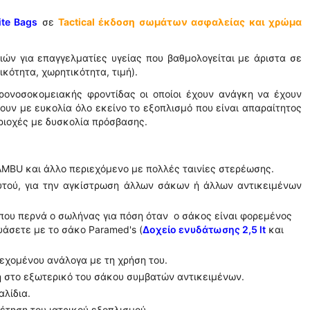
ite Bags
σε
Tactical έκδοση σωμάτων ασφαλείας και χρώμα
ειών για επαγγελματίες υγείας που βαθμολογείται με άριστα σε
ικότητα, χωρητικότητα, τιμή).
προνοσοκομειακής φροντίδας οι οποίοι έχουν ανάγκη να έχουν
υν με ευκολία όλo εκείνο το εξοπλισμό που είναι απαραίτητος
ριοχές με δυσκολία πρόσβασης.
AMBU και άλλο περιεχόμενο με πολλές ταινίες στερέωσης.
υτού, για την αγκίστρωση άλλων σάκων ή άλλων αντικειμένων
που περνά ο σωλήνας για πόση όταν ο σάκος είναι φορεμένος
υάσετε με το σάκο Paramed's (
Δοχείο ενυδάτωσης 2,5 lt
και
εχομένου ανάλογα με τη χρήση του.
ση στο εξωτερικό του σάκου συμβατών αντικειμένων.
αλίδια.
θέτηση του ιατρικού εξοπλισμού.