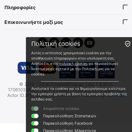
EB00.017
EB06.011
Πληροφορίες
Άμεσα διαθέσιμο
Άμεσα διαθέσιμο
Αποστολή εντός 24 ωρών
Αποστολή εντός 24 ωρών
Επικοινωνήστε μαζί μας
€
139.90
€
166.59
€
112.82
(χωρίς ΦΠΑ)
€
134.35
(χωρίς ΦΠΑ)
 ⛟ 
 ⛟ 
Πολιτική cookies
Αυτός ο ιστότοπος χρησιμοποιεί cookies για την
αποθήκευση πληροφοριών στον υπολογιστή σας.
Ανατρέξτε στην
πολιτική cookies
για περισσότερες
λεπτομέρειες σχετικά με την Πολιτική μας για τα
cookies.
Elite Bags VET'S Ιατρική
Elite Bags CITY'S Ιατρική
© 2012 - 2026 FirstAidShop.gr. | Αρ. Γ.Ε.Μ.Η:
Τσάντα Κτηνιάτρου
Τσάντα Πλάτης
Αναλυτικά τα cookies για να δημιουργήσουμε καλύτερα
170610310000 | ΕΟΦ Εταιρεία: 1000007048 | EUDAMED
Επισκέψεων
EB03.001
EB00.015
την εμπειρία χρήστη με βάση τις εμπειρίες προβολής της
Actor ID.SNR: EL-IM-000043108 | Produced by
momedia
σελίδας σας.
Άμεσα διαθέσιμο
Άμεσα διαθέσιμο
Αποστολή εντός 24 ωρών
Αποστολή εντός 24 ωρών
Απαραίτητα cookies
€
213.61
€
128.70
Παρακολούθηση Στατιστικών
€
172.27
(χωρίς ΦΠΑ)
€
103.79
(χωρίς ΦΠΑ)
Παρακολούθηση Facebook
Παρακολούθηση Μάρκετινγκ
 ⛟ 
 ⛟ 