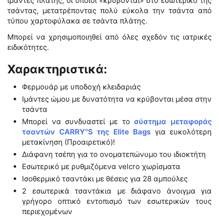
ιμάντες πλάτης, οι οποίοι «κρύβονται» στο εσωτερικό της
τσάντας, μετατρέποντας πολύ εύκολα την τσάντα από
τύπου χαρτοφύλακα σε τσάντα πλάτης.
Μπορεί να χρησιμοποιηθεί από όλες σχεδόν τις ιατρικές
ειδικότητες.
Χαρακτηριστικά:
Φερμουάρ με υποδοχή κλειδαριάς
Ιμάντες ώμου με δυνατότητα να κρύβονται μέσα στην
τσάντα
Μπορεί να συνδυαστεί με το
σύστημα μεταφοράς
τσαντών CARRY"S της Elite Bags
για ευκολότερη
μετακίνηση (Προαιρετικό)!
Διάφανη τσέπη για το ονοματεπώνυμο του ιδιοκτήτη
Εσωτερικό με ρυθμιζόμενα velcro χωρίσματα
Ισοθερμικό τσαντάκι με θέσεις για 28 αμπούλες
2 εσωτερικά τσαντάκια με διάφανο άνοιγμα για
γρήγορο οπτικό εντοπισμό των εσωτερικών τους
περιεχομένων