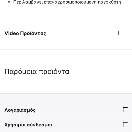
Περιλαμβάνει επαναχρησιμοποιούμενη παγοκύστη
Video Προϊόντος
Παρόμοια προϊόντα
 ⛟ 
 ⛟ 
Λογαριασμός
Elite Bags STREET'S Ιατρική
Elite Bags MEDIC'S Ιατρική
Χρήσιμοι σύνδεσμοι
Τσάντα Επισκέψεων
Τσάντα