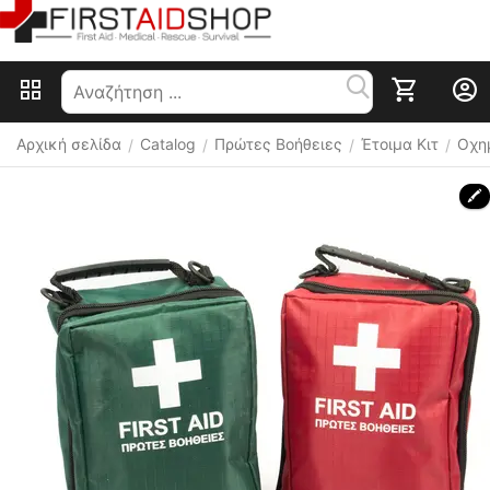
Αρχική σελίδα
Catalog
Πρώτες Βοήθειες
Έτοιμα Κιτ
Οχη
/
/
/
/
🖍