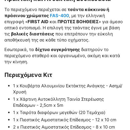
Το περιεχόμενο περιέχεται σε
τσάντα κόκκινου ή
πράσινου χρώματος
FAS-400
, με την ελληνική
επιγραφή «
FIRST AID
και
ΠΡΩΤΕΣ ΒΟΗΘΕΙΕΣ
» για άμεσο
οπτικό εντοπισμό. Η επιλογή της τσάντας έγινε με βάση
τις
βολικές διαστάσεις
που επιτρέπουν την εύκολη
αποθήκευσή της σε κάθε τύπο οχήματος.
Εσωτερικά, τα
δίχτυα συγκράτησης
διατηρούν το
περιεχόμενο σταθερό και οργανωμένο, ακόμη και κατά
την κίνηση.
Περιεχόμενα Κιτ
1 x Κουβέρτα Αλουμινίου Εκτάκτης Ανάγκης - Ασημί/
Χρυσή
1 x Χάρτινη Αυτοκόλλητη Ταινία Στερέωσης
Επιδέσμων - 2,5cm x 5m
1 x Τσιρότα διαφόρων μεγεθών (20 Τεμάχια)
1 x Πιεστικός Αιμοστατικός Επίδεσμος - 12 x 10 cm
2 x Πιεστικός Αιμοστατικός Επίδεσμος - 8 x 10 cm