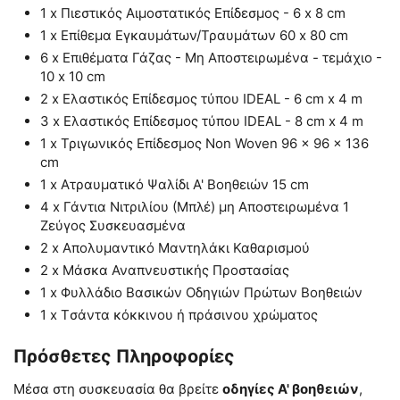
1 x Πιεστικός Αιμοστατικός Επίδεσμος - 6 x 8 cm
1 x Επίθεμα Εγκαυμάτων/Τραυμάτων 60 x 80 cm
6 x Επιθέματα Γάζας - Μη Αποστειρωμένα - τεμάχιο -
10 x 10 cm
2 x Ελαστικός Επίδεσμος τύπου IDEAL - 6 cm x 4 m
3 x Ελαστικός Επίδεσμος τύπου IDEAL - 8 cm x 4 m
1 x Τριγωνικός Επίδεσμος Non Woven 96 x 96 x 136
cm
1 x Ατραυματικό Ψαλίδι Α' Βοηθειών 15 cm
4 x Γάντια Νιτριλίου (Μπλέ) μη Αποστειρωμένα 1
Ζεύγος Συσκευασμένα
2 x Απολυμαντικό Μαντηλάκι Καθαρισμού
2 x Μάσκα Αναπνευστικής Προστασίας
1 x Φυλλάδιο Βασικών Οδηγιών Πρώτων Βοηθειών
1 x Tσάντα κόκκινου ή πράσινου χρώματος
Πρόσθετες Πληροφορίες
Μέσα στη συσκευασία θα βρείτε
οδηγίες Α' βοηθειών
,