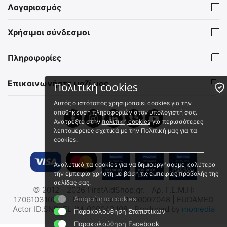
Λογαριασμός
Έτοιμο Κιτ Πρώτων
Συλλογή Ειδών Α' Βοηθειών
Χρήσιμοι σύνδεσμοι
Βοηθειών Αυτοκινήτου –
Αυτοκινήτου "ResqYou"
DIN 13164:2022
25899
2023325
Πληροφορίες
Άμεσα διαθέσιμο
Άμεσα διαθέσιμο
Αποστολή σε 1 έως 3
Αποστολή σε 1 έως 3
εργάσιμες
εργάσιμες
Επικοινωνήστε μαζί μας
Πολιτική cookies
€
12.00
€
49.90
€
10.62
(χωρίς ΦΠΑ)
Αυτός ο ιστότοπος χρησιμοποιεί cookies για την
αποθήκευση πληροφοριών στον υπολογιστή σας.
Ανατρέξτε στην
πολιτική cookies
για περισσότερες
🖍
Νέο
λεπτομέρειες σχετικά με την Πολιτική μας για τα
cookies.
Αναλυτικά τα cookies για να δημιουργήσουμε καλύτερα
την εμπειρία χρήστη με βάση τις εμπειρίες προβολής της
σελίδας σας.
© 2012 - 2026 FirstAidShop.gr. | Αρ. Γ.Ε.Μ.Η:
Συλλογή Ειδών Α' Βοηθειών
Σετ Πρώτων Βοηθειών
170610310000 | ΕΟΦ Εταιρεία: 1000007048 | EUDAMED
Απαραίτητα cookies
Δικύκλου
Αυτοκινήτου DIN
Actor ID.SNR: EL-IM-000043108 | Produced by
momedia
Παρακολούθηση Στατιστικών
13164:2022 με Γιλέκο
FAS/MOTO/GREEN
26330
υψηλής ορατότητας και
Παρακολούθηση Facebook