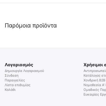
Παρόμοια προϊόντα
🖍
🖍
 ✔ 
 ✔ 
 ✔ 
 ✔ 
Λογαριασμός
Χρήσιμοι 
Δημιουργία Λογαριασμού
Αντιπροσωπεί
Σύνδεση
Κατάλογος ετ
Παραγγελίες
Χονδρική B2B
KASK SUPERPLASMA HP
KASK SUPERPLASMA HP
VISOR Κράνος Διάσωσης -
VISOR Κράνος Διάσωσης -
Λίστα επιθυμίας
Νομοθεσία Α'
Λευκό
Κίτρινο
Καλάθι
Ομαδικές Παρ
WHE00107-201-White
WHE00107-202-Yellow
Ευκαιρίες Ερ
Άμεσα διαθέσιμο
Άμεσα διαθέσιμο
Αποστολή εντός 24 ωρών
Αποστολή εντός 24 ωρών