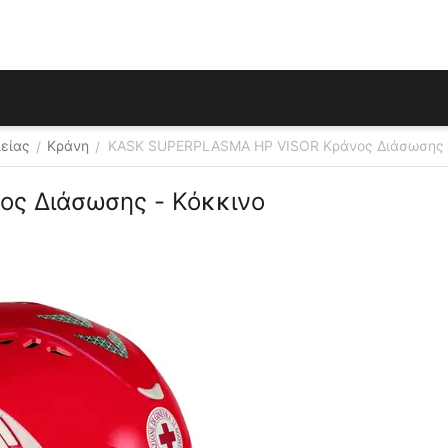
είας
Κράνη
KASK SUPERPLASMA HP VISOR Κράνος Διάσωσης 
/
/
ς Διάσωσης - Κόκκινο