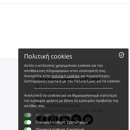
🖍
🖍
 ✔ 
 ✔ 
Πολιτική cookies
 ✔ 
 ✔ 
Αυτός ο ιστότοπος χρησιμοποιεί cookies για την
αποθήκευση πληροφοριών στον υπολογιστή σας.
Ανατρέξτε στην
πολιτική cookies
για περισσότερες
Επικοινωνήστε μαζί μας
λεπτομέρειες σχετικά με την Πολιτική μας για τα cookies.
Λ. Δημοκρατίας 36Β, Κομοτηνή
Ροδόπη,Τ.Κ. 69133, Ελλάδα
Αναλυτικά τα cookies για να δημιουργήσουμε καλύτερα
+302531071946
KASK QUANTUM Κράνος
KASK QUANTUM CABRIO
την εμπειρία χρήστη με βάση τις εμπειρίες προβολής της
Διάσωσης &
Κράνος Διάσωσης &
info@firstaidshop.gr
σελίδας σας.
Δασοπυρόσβεσης - Κίτρινο
Δασοπυρόσβεσης - Κίτρινο
Δευτέρα- Παρασκευή 8:30 - 16:30
WHE00095-450 YELLOW FLUO/RED
WHE00096-221
Υψηλής Ορατότητας /
Υψηλής Ορατότητας
Απαραίτητα cookies
Άμεσα διαθέσιμο
Άμεσα διαθέσιμο
Κόκκινο
Παρακολούθηση Στατιστικών
Αποστολή εντός 24 ωρών
Αποστολή εντός 24 ωρών
Παρακολούθηση Facebook