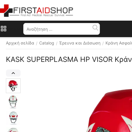
Μενού
Αρχική σελίδα
Catalog
Έρευνα και Διάσωση
Κράνη Ασφαλ
/
/
/
KASK SUPERPLASMA HP VISOR Κράνο
ιάφορα 
ρώματα 
✔ 
κλειστικός 
ιανομέας
Επίσημος 
ιανομέας