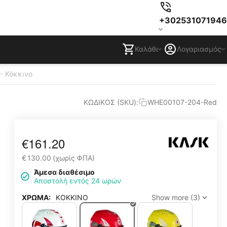
+302531071946
Καλάθι
Λογαριασμός
- Κόκκινο
ΚΩΔΙΚΟΣ (SKU):
WHE00107-204-Red
€
161.20
€
130.00
(χωρίς ΦΠΑ)
Άμεσα διαθέσιμο
Αποστολή εντός 24 ωρών
ΧΡΩΜΑ:
ΚΟΚΚΙΝΟ
Show more (3)