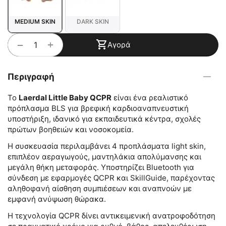
MEDIUM SKIN
DARK SKIN
+
−
Αγορά
Περιγραφή
Το
Laerdal Little Baby QCPR
είναι ένα ρεαλιστικό
πρόπλασμα BLS για βρεφική καρδιοαναπνευστική
υποστήριξη, ιδανικό για εκπαιδευτικά κέντρα, σχολές
πρώτων βοηθειών και νοσοκομεία.
Η συσκευασία περιλαμβάνει 4 προπλάσματα light skin,
επιπλέον αεραγωγούς, μαντηλάκια απολύμανσης και
μεγάλη θήκη μεταφοράς. Υποστηρίζει Bluetooth για
σύνδεση με εφαρμογές QCPR και SkillGuide, παρέχοντας
αληθοφανή αίσθηση συμπιέσεων και αναπνοών με
εμφανή ανύψωση θώρακα.
Η τεχνολογία QCPR δίνει αντικειμενική ανατροφοδότηση