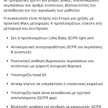
σε πραγματικό χρόνο για ρυθμό, βάθος, απελευθέρωση
συμπιέσεων και αριθμό αναπνοών, βελτιώνοντας την
εκπαίδευση και την αφοσίωση των μαθητών.
Η συσκευασία είναι πλήρης και έτοιμη για χρήση, με
πρακτική θήκη μεταφοράς 4 προπλασμάτων, εύκολη στη
μεταφορά και συντήρηση.
Σετ 4 προπλασμάτων Little Baby QCPR light skin
Αντικειμενική ανατροφοδότηση QCPR για συμπιέσεις
& αναπνοές
Ρεαλιστική αίσθηση θωρακικών συμπιέσεων και
αναπνοών με εμφανή ανύψωση θώρακα
Υποστηρίζει head tilt
Airway κλείνει σε υπερέκταση ή υποέκταση κεφαλιού
Υποστηρίζει back blow εκπαίδευση με ηχητικά
αποτελέσματα (QCPR app)
Bluetooth-enabled για σύνδεση με εφαρμογές QCPR