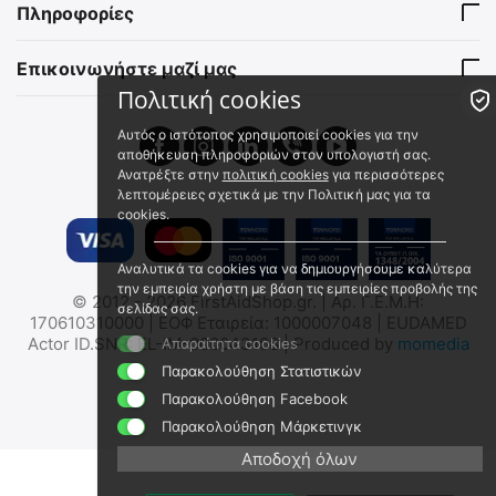
Πληροφορίες
Άμεσα διαθέσιμο
Άμεσα διαθέσιμο
Αποστολή εντός 24 ωρών
Αποστολή εντός 24 ωρών
Επικοινωνήστε μαζί μας
€
2.00
€
19.95
€
1.61
(χωρίς ΦΠΑ)
€
16.09
(χωρίς ΦΠΑ)
Πολιτική cookies
Αυτός ο ιστότοπος χρησιμοποιεί cookies για την
 ✔ 
 ✔ 
αποθήκευση πληροφοριών στον υπολογιστή σας.
Ανατρέξτε στην
πολιτική cookies
για περισσότερες
λεπτομέρειες σχετικά με την Πολιτική μας για τα
cookies.
Αναλυτικά τα cookies για να δημιουργήσουμε καλύτερα
MIL-TEC Μεταλλικό Κουτί
την εμπειρία χρήστη με βάση τις εμπειρίες προβολής της
MIL-TEC Μεταλλικό Κουτί
© 2012 - 2026 FirstAidShop.gr. | Αρ. Γ.Ε.Μ.Η:
σελίδας σας.
Αποθήκευσης
Αποθήκευσης
170610310000 | ΕΟΦ Εταιρεία: 1000007048 | EUDAMED
Πυρομαχικών/Φαρμάκων/
Πυρομαχικών/Φαρμάκων/
15963300
15963100
Actor ID.SNR: EL-IM-000043108 | Produced by
momedia
Απαραίτητα cookies
Εξοπλισμού - (Με
Εξοπλισμού - (Με
Άμεσα διαθέσιμο
Άμεσα διαθέσιμο
Παρακολούθηση Στατιστικών
Επιγραφή/Χακί/Μεγάλο)
Επιγραφή/Χακί/Μικρό)
Αποστολή εντός 24 ωρών
Αποστολή εντός 24 ωρών
Παρακολούθηση Facebook
€
56.00
€
28.00
Παρακολούθηση Μάρκετινγκ
€
45.16
(χωρίς ΦΠΑ)
€
22.58
(χωρίς ΦΠΑ)
Αποδοχή όλων