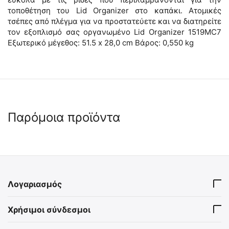
τοποθέτηση του Lid Organizer στο καπάκι. Ατομικές
τσέπες από πλέγμα για να προστατεύετε και να διατηρείτε
τον εξοπλισμό σας οργανωμένο Lid Organizer 1519MC7
Εξωτερικό μέγεθος: 51.5 x 28,0 cm Βάρος: 0,550 kg
Παρόμοια προϊόντα
 ✔ 
 ✔ 
Λογαριασμός
MIL-TEC Στεγανό Κουτί για
MIL-TEC Απόλυτα Στεγανό
Χρήσιμοι σύνδεσμοι
Σπίρτα και
Κουτί Μαύρο 228 Χ 130 Χ
Μικροαντικείμενα
46 mm
15238000
15960110