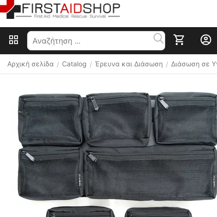
Αρχική σελίδα
Catalog
Έρευνα και Διάσωση
Διάσωση σε Υ
/
/
/