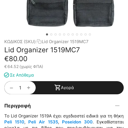
ΚΩΔΙΚΟΣ (SKU):
Lid Organizer 1519MC7
Lid Organizer 1519MC7
€
80.00
€
64.52
(χωρίς ΦΠΑ)
Σε Απόθεμα
+
−
Αγορά
Περιγραφή
Το Lid Organizer 1519A έχει σχεδιαστεί ειδικά για τη θήκη
Peli 1510
,
Peli Air 1535
,
Poseidon 300
. Εγκαθίσταται
εύκολα με τις βίδες που περιλαμβάνονται για την