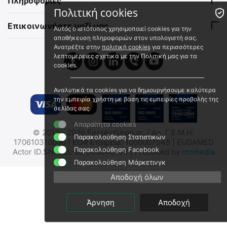
Πληροφορίες
Άμεσα διαθέσιμο
Άμεσα διαθέσιμο
Πολιτική cookies
Αποστολή εντός 24 ωρών
Αποστολή σε 1 εως 3
εργάσιμες
Επικοινωνήστε μαζί μας
€
10.50
Αυτός ο ιστότοπος χρησιμοποιεί cookies για την
€
22.80
€
8.47
(χωρίς ΦΠΑ)
αποθήκευση πληροφοριών στον υπολογιστή σας.
€
18.39
(χωρίς ΦΠΑ)
Ανατρέξτε στην
πολιτική cookies
για περισσότερες
λεπτομέρειες σχετικά με την Πολιτική μας για τα
cookies.
🖍
🖍
 ✔ 
Αναλυτικά τα cookies για να δημιουργήσουμε καλύτερα
την εμπειρία χρήστη με βάση τις εμπειρίες προβολής της
σελίδας σας.
Απαραίτητα cookies
© 2012 - 2026 FirstAidShop.gr. | Αρ. Γ.Ε.Μ.Η:
MIL-TEC Μαχαίρι Διάσωσης
Σουγιάς CAC 200
Παρακολούθηση Στατιστικών
170610310000 | ΕΟΦ Εταιρεία: 1000007048 | EUDAMED
"FIRE FIGHTER"
Παρακολούθηση Facebook
Actor ID.SNR: EL-IM-000043108 | Produced by
momedia
11060050 - CAC - BLACK - 
15306010
Παρακολούθηση Μάρκετινγκ
Άμεσα διαθέσιμο
Άμεσα διαθέσιμο
Αποδοχή όλων
Αποστολή σε 1 εως 3
Αποστολή εντός 24 ωρών
εργάσιμες
€
9.80
€
109.00
Άρνηση
Αποδοχή
€
7.90
(χωρίς ΦΠΑ)
€
87.90
(χωρίς ΦΠΑ)