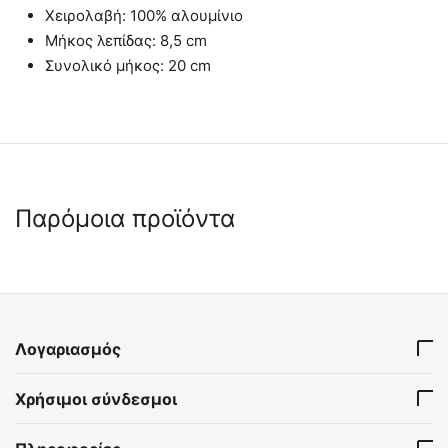
Χειρολαβή: 100% αλουμίνιο
Μήκος λεπίδας: 8,5 cm
Συνολικό μήκος: 20 cm
Παρόμοια προϊόντα
 ✔ 
Λογαριασμός
MIL-TEC Διασωστικός
Morakniv Companion
Χρήσιμοι σύνδεσμοι
Σουγιάς - Κόκκινος
Resque
15321010
Mora-11828