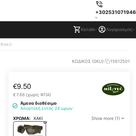
+302531071946
Καλάθι
Λογαριασμός
ό Φακό
ΚΩΔΙΚΟΣ (SKU):
15612501
€
9.50
€
7.66
(χωρίς ΦΠΑ)
Άμεσα διαθέσιμο
Αποστολή εντός 24 ωρών
ΧΡΩΜΑ:
ΧΑΚΙ
Show more (1)