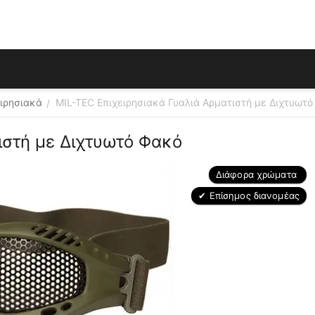
ειρησιακά
MIL-TEC Επιχειρησιακά Γυαλιά Αρματιστή με Διχτυωτ
/
ιστή με Διχτυωτό Φακό
Διάφορα χρώματα 
✔ Επίσημος διανομέας