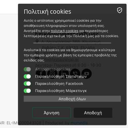
Πολιτική cookies
Αυτός ο ιστότοπος χρησιμοποιεί cookies για την
αποθήκευση πληροφοριών στον υπολογιστή σας.
Ανατρέξτε στην
πολιτική cookies
για περισσότερες
Επικοινωνήστε μαζί μας
λεπτομέρειες σχετικά με την Πολιτική μας για τα cookies.
Λ. Δημοκρατίας 36Β, Κομοτηνή
Ροδόπη,Τ.Κ. 69133, Ελλάδα
Αναλυτικά τα cookies για να δημιουργήσουμε καλύτερα
+302531071946
Prestan Ανταλλακτικό Δέρμα
Prestan Ανταλλακτικό Δέρμα
την εμπειρία χρήστη με βάση τις εμπειρίες προβολής της
Προσώπου για Πρόπλασμα
Προσώπου για Πρόπλασμα
info@firstaidshop.gr
σελίδας σας.
Παιδιού
Ενήλικα
Δευτέρα- Παρασκευή 8:30 - 16:30
RPP-CFACE-4-MS
RPP-AFACE-4-MS
Απαραίτητα cookies
Άμεσα διαθέσιμο
Άμεσα διαθέσιμο
Παρακολούθηση Στατιστικών
Αποστολή εντός 24 ωρών
Αποστολή εντός 24 ωρών
Παρακολούθηση Facebook
€
16.00
€
16.00
Παρακολούθηση Μάρκετινγκ
€
12.90
(χωρίς ΦΠΑ)
€
12.90
(χωρίς ΦΠΑ)
Αποδοχή όλων
Άρνηση
Αποδοχή
.SNR: EL-IM-000043108 | Produced by
momedia