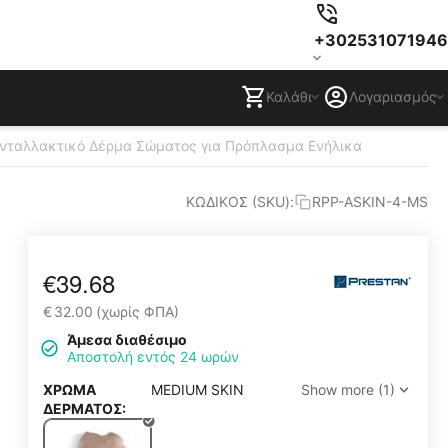
+302531071946
Καλάθι
Λογαριασμός
Ανταλλακτικό Δέρμα Σώματος για Πρόπλασμα Ενήλικα
ΚΩΔΙΚΟΣ (SKU):
RPP-ASKIN-4-MS
€
39.68
€
32.00
(χωρίς ΦΠΑ)
Άμεσα διαθέσιμο
Αποστολή εντός 24 ωρών
ΧΡΩΜΑ
MEDIUM SKIN
Show more (1)
ΔΕΡΜΑΤΟΣ: