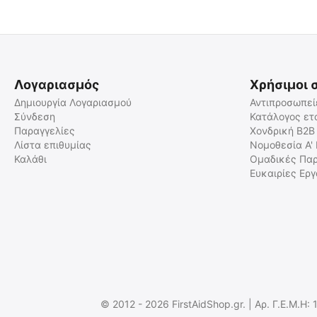
Λογαριασμός
Χρήσιμοι 
Δημιουργία Λογαριασμού
Αντιπροσωπεί
Σύνδεση
Κατάλογος ετ
Παραγγελίες
Χονδρική B2B
Prestan Επιγονατιδικό
Prestan Ανταλλακτικό Clicker
Μαξιλαράκι για Εκπαίδευση
για Πρόπλασμα Ενήλικα
Λίστα επιθυμίας
Νομοθεσία Α'
ΚΑΡ.Π.Α
Καλάθι
Ομαδικές Παρ
2023558
RPP-ACLICK-1
Ευκαιρίες Ερ
Άμεσα διαθέσιμο
Άμεσα διαθέσιμο
Αποστολή εντός 24 ωρών
Αποστολή εντός 24 ωρών
€
7.01
€
21.01
€
5.65
(χωρίς ΦΠΑ)
€
16.94
(χωρίς ΦΠΑ)
© 2012 - 2026 FirstAidShop.gr. | Αρ. Γ.Ε.Μ