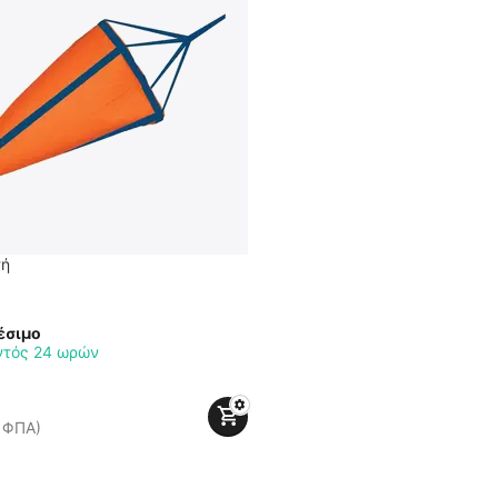
τή
έσιμο
ντός 24 ωρών
 ΦΠΑ)