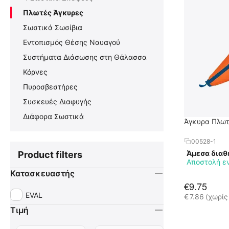
Πλωτές Άγκυρες
Σωστικά Σωσίβια
Εντοπισμός Θέσης Ναυαγού
Συστήματα Διάσωσης στη Θάλασσα
Κόρνες
Πυροσβεστήρες
Συσκευές Διαφυγής
Διάφορα Σωστικά
Άγκυρα Πλω
00528-1
Άμεσα διαθ
Product filters
Αποστολή ε
Κατασκευαστής
€
9.75
EVAL
€
7.86
(χωρίς
Τιμή