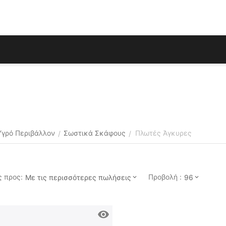
Υγρό Περιβάλλον
Σωστικά Σκάφους
Πλωτές Άγκυρες
/
/
 προς:
Προβολή :
Με τις περισσότερες πωλήσεις
96