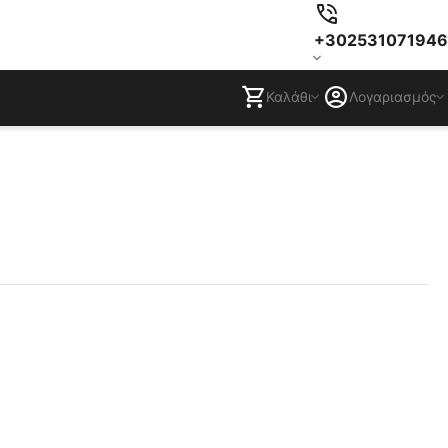
+302531071946
Καλάθι
Λογαριασμός