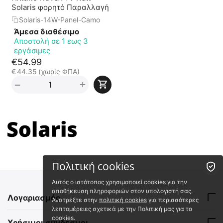
Solaris φορητό Παραλλαγή
Solaris-14W-Panel-Camo
Άμεσα διαθέσιμο
Αποστολή σε 1 εως 3
εργάσιμες
€
54.99
€
44.35
(χωρίς ΦΠΑ)
+
−
Πολιτική cookies
Αυτός ο ιστότοπος χρησιμοποιεί cookies για την
αποθήκευση πληροφοριών στον υπολογιστή σας.
Λογαριασμός
Ανατρέξτε στην
πολιτική cookies
για περισσότερες
λεπτομέρειες σχετικά με την Πολιτική μας για τα
cookies.
Χρήσιμοι σύνδεσμοι