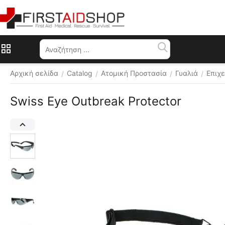
Μενού
Αρχική σελίδα
Catalog
Ατομική Προστασία
Γυαλιά
Επιχ
/
/
/
/
Swiss Eye Outbreak Protector
Διάφορα 
χρώματα 