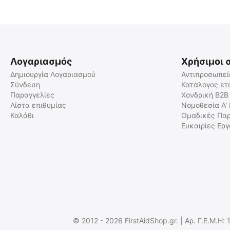
 ✔ 
 ✔ 
Λογαριασμός
Χρήσιμοι 
Δημιουργία Λογαριασμού
Αντιπροσωπεί
Σύνδεση
Κατάλογος ετ
Παραγγελίες
Χονδρική B2B
Γυαλιά Προστασίας
Γυαλιά Ασφαλείας Warrior
Safety CE & EN166
Λίστα επιθυμίας
Νομοθεσία Α'
Καλάθι
Ομαδικές Παρ
SP/PE/007
SP/PE/033
Ευκαιρίες Ερ
Άμεσα διαθέσιμο
Άμεσα διαθέσιμο
Αποστολή εντός 24 ωρών
Αποστολή εντός 24 ωρών
€
6.00
€
10.50
€
4.84
(χωρίς ΦΠΑ)
€
9.91
(χωρίς ΦΠΑ)
© 2012 - 2026 FirstAidShop.gr. | Αρ. Γ.Ε.Μ