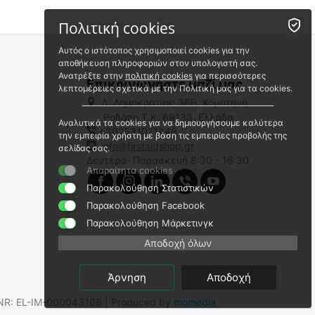
Πολιτική cookies
Αυτός ο ιστότοπος χρησιμοποιεί cookies για την
αποθήκευση πληροφοριών στον υπολογιστή σας.
Ανατρέξτε στην
πολιτική cookies
για περισσότερες
Επικοινωνήστε μαζί μας
λεπτομέρειες σχετικά με την Πολιτική μας για τα cookies.
Λ. Δημοκρατίας 36Β, Κομοτηνή
Ροδόπη,Τ.Κ. 69133, Ελλάδα
Αναλυτικά τα cookies για να δημιουργήσουμε καλύτερα
+302531071946
Swiss Eye Raptor
Swiss Eye Gardosa Evolution
την εμπειρία χρήστη με βάση τις εμπειρίες προβολής της
M/P
info@firstaidshop.gr
σελίδας σας.
SE - 10163
Δευτέρα- Παρασκευή 8:30 - 16:30
SE - 40271
Απαραίτητα cookies
Άμεσα διαθέσιμο
Άμεσα διαθέσιμο
Αποστολή σε 1 εως 3
Παρακολούθηση Στατιστικών
Αποστολή σε 1 εως 3
εργάσιμες
εργάσιμες
Παρακολούθηση Facebook
€
39.90
€
59.79
Παρακολούθηση Μάρκετινγκ
€
32.18
(χωρίς ΦΠΑ)
€
48.22
(χωρίς ΦΠΑ)
Αποδοχή όλων
Άρνηση
Αποδοχή
.SNR: EL-IM-000043108 | Produced by
momedia