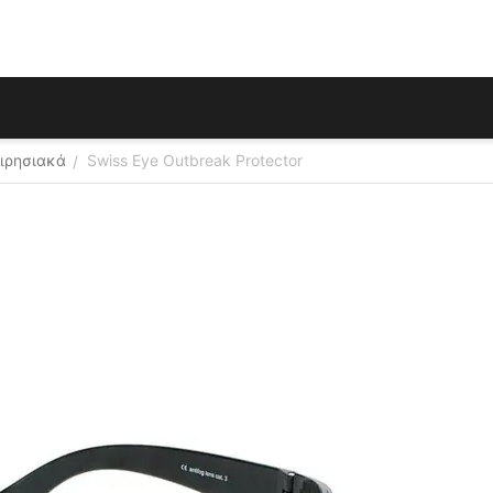
ειρησιακά
Swiss Eye Outbreak Protector
/