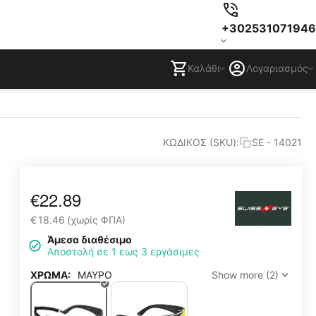
+302531071946
Καλάθι
Λογαριασμός
ΚΩΔΙΚΟΣ (SKU):
SE - 14021
€
22.89
€
18.46
(χωρίς ΦΠΑ)
Άμεσα διαθέσιμο
Αποστολή σε 1 εως 3 εργάσιμες
ΧΡΩΜΑ:
ΜΑΥΡΟ
Show more (2)