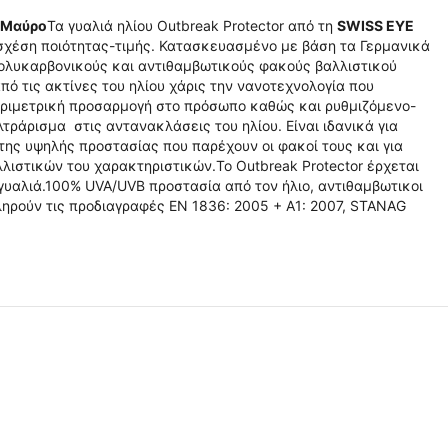
r Μαύρο
Τα γυαλιά ηλίου Outbreak Protector από τη
SWISS EYE
 σχέση ποιότητας-τιμής. Κατασκευασμένο με βάση τα Γερμανικά
πολυκαρβονικούς και αντιθαμβωτικούς φακούς βαλλιστικού
ό τις ακτίνες του ηλίου χάρις την νανοτεχνολογία που
εριμετρική προσαρμογή στο πρόσωπο καθώς και ρυθμιζόμενο-
λτράρισμα στις αντανακλάσεις του ηλίου. Είναι ιδανικά για
της υψηλής προστασίας που παρέχουν οι φακοί τους και για
ιστικών του χαρακτηριστικών.Το Outbreak Protector έρχεται
 γυαλιά.100% UVA/UVB προστασία από τον ήλιο, αντιθαμβωτικοι
ληρούν τις προδιαγραφές EN 1836: 2005 + A1: 2007, STANAG
 ✔ 
 ✔ 