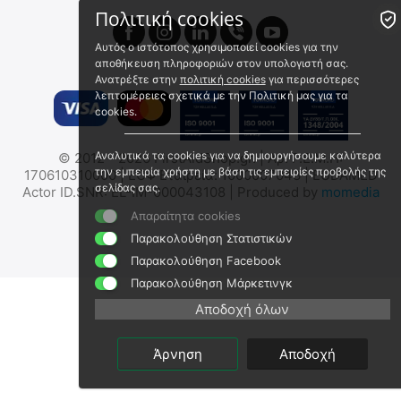
Πολιτική cookies
 ⛟ 
Αυτός ο ιστότοπος χρησιμοποιεί cookies για την
αποθήκευση πληροφοριών στον υπολογιστή σας.
Ανατρέξτε στην
πολιτική cookies
για περισσότερες
λεπτομέρειες σχετικά με την Πολιτική μας για τα
cookies.
Νάρθηκας Έλξης Κάτω
UNO Νάρθηκας
Αναλυτικά τα cookies για να δημιουργήσουμε καλύτερα
© 2012 - 2026 FirstAidShop.gr. | Αρ. Γ.Ε.Μ.Η:
Άκρου Traction Splint
Ακινητοποίησης Άνω &
την εμπειρία χρήστη με βάση τις εμπειρίες προβολής της
170610310000 | ΕΟΦ Εταιρεία: 1000007048 | EUDAMED
Κάτω Άκρων
2023632
EB16.001
σελίδας σας.
Actor ID.SNR: EL-IM-000043108 | Produced by
momedia
Άμεσα διαθέσιμο
Άμεσα διαθέσιμο
Απαραίτητα cookies
Αποστολή εντός 24 ωρών
Αποστολή εντός 24 ωρών
Παρακολούθηση Στατιστικών
€
117.52
€
110.01
Παρακολούθηση Facebook
€
104.00
(χωρίς ΦΠΑ)
€
97.35
(χωρίς ΦΠΑ)
Παρακολούθηση Μάρκετινγκ
 ⛟ 
Αποδοχή όλων
Άρνηση
Αποδοχή