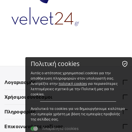
Πολιτική cookies
Αυτός ο ιστότοπος χρησιμοποιεί cookies για την
αποθήκευση πληροφοριών στον υπολογιστή σας.
Λογαριασμός
Ανατρέξτε στην
πολιτική cookies
για περισσότερες
λεπτομέρειες σχετικά με την Πολιτική μας για τα
cookies.
Χρήσιμοι σύνδεσμοι
Αναλυτικά τα cookies για να δημιουργήσουμε καλύτερα
Πληροφορίες
την εμπειρία χρήστη με βάση τις εμπειρίες προβολής
της σελίδας σας.
Επικοινωνήστε μαζί μας
Απαραίτητα cookies