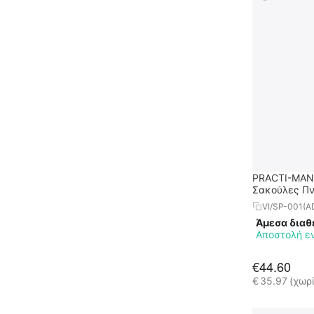
PRACTI-MAN
Σακούλες Π
- 24 Τεμάχια
VI/SP-001(A
Άμεσα διαθ
Αποστολή ε
€
44.60
€
35.97
(χωρ