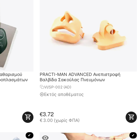
Καθαρισμού
PRACTI-MAN ADVANCED Ανεπιστροφή
Προπλασμάτων
Βαλβίδα Σακούλας Πνευμόνων
VI/SP-002 (AD)
Εκτός αποθέματος
€
3.72
€
3.00
(χωρίς ΦΠΑ)
 ✔ 
 ✔ 