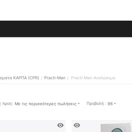
σματα ΚΑΡΠΑ (CPR)
Practi-Man
Practi-Man Αναλώσιμα
/
/
 προς:
Προβολή :
Με τις περισσότερες πωλήσεις
96