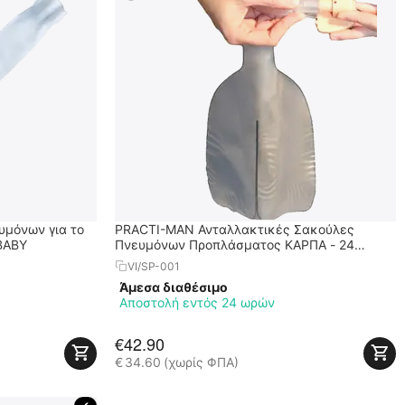
υμόνων για το
PRACTI-MAN Ανταλλακτικές Σακούλες
BABY
Πνευμόνων Προπλάσματος ΚΑΡΠΑ - 24
Τεμάχια
VI/SP-001
Άμεσα διαθέσιμο
Αποστολή εντός 24 ωρών
€
42.90
€
34.60
(χωρίς ΦΠΑ)