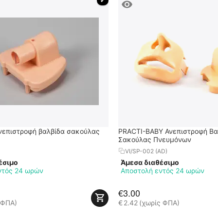
 ✔ 
Ανεπιστροφή βαλβίδα σακούλας
PRACTI-BABY Ανεπιστροφή Βα
Σακούλας Πνευμόνων
VI/SP-002 (AD)
έσιμο
Άμεσα διαθέσιμο
ντός 24 ωρών
Αποστολή εντός 24 ωρών
€
3.00
 ΦΠΑ)
€
2.42
(χωρίς ΦΠΑ)