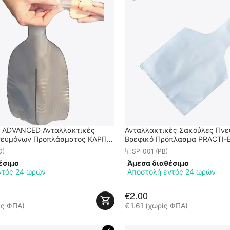
 ADVANCED Ανταλλακτικές
Ανταλλακτικές Σακούλες Πνε
νευμόνων Προπλάσματος ΚΑΡΠΑ
Βρεφικό Πρόπλασμα PRACTI-
D)
SP-001 (PB)
έσιμο
Άμεσα διαθέσιμο
ντός 24 ωρών
Αποστολή εντός 24 ωρών
€
2.00
ίς ΦΠΑ)
€
1.61
(χωρίς ΦΠΑ)