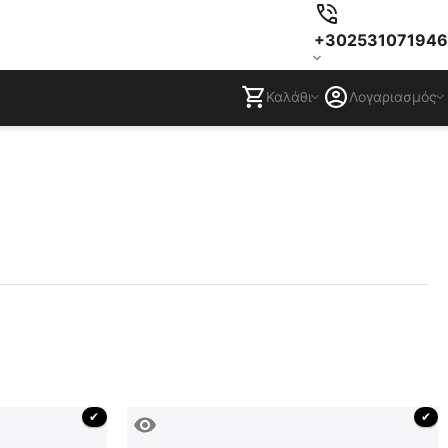
+302531071946
Καλάθι
Λογαριασμός
 ✔ 
 ✔ 