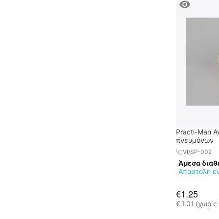
Practi-Man 
πνευμόνων
VI/SP-002
Άμεσα διαθ
Αποστολή ε
€
1.25
€
1.01
(χωρίς