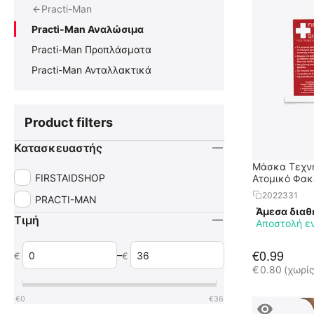
Practi-Man
Practi-Man Αναλώσιμα
Practi-Man Προπλάσματα
Practi-Man Ανταλλακτικά
Product filters
Κατασκευαστής
Μάσκα Τεχνη
FIRSTAIDSHOP
Ατομικό Φακ
2022331
PRACTI-MAN
Άμεσα διαθ
Τιμή
Αποστολή ε
€
0.99
–
€
€
€
0.80
(χωρί
€
0
€
36