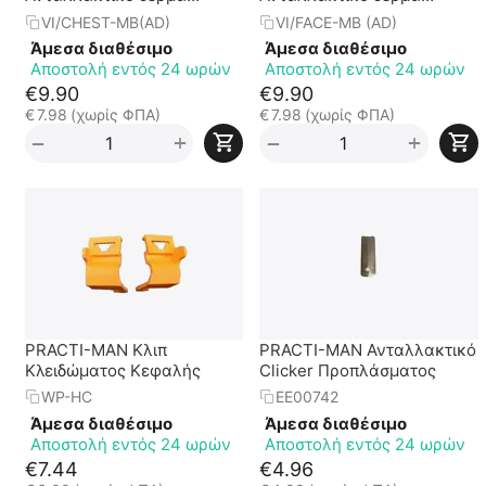
θώρακα προπλάσματος
προσώπου προπλάσματος
VI/CHEST-MB(AD)
VI/FACE-MB (AD)
Άμεσα διαθέσιμο
Άμεσα διαθέσιμο
Αποστολή εντός 24 ωρών
Αποστολή εντός 24 ωρών
€
9.90
€
9.90
€
7.98
(χωρίς ΦΠΑ)
€
7.98
(χωρίς ΦΠΑ)
+
+
−
−
PRACTI-MAN Κλιπ
PRACTI-MAN Ανταλλακτικό
Κλειδώματος Κεφαλής
Clicker Προπλάσματος
WP-HC
EE00742
Άμεσα διαθέσιμο
Άμεσα διαθέσιμο
Αποστολή εντός 24 ωρών
Αποστολή εντός 24 ωρών
€
7.44
€
4.96