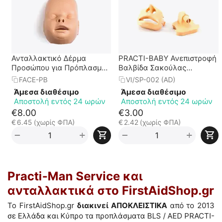
Ανταλλακτικό Δέρμα
PRACTI-BABY Ανεπιστροφή
Προσώπου για Πρόπλασμα
Βαλβίδα Σακούλας
Βρέφους PRACTI-BABY
Πνευμόνων
FACE-PB
VI/SP-002 (AD)
Άμεσα διαθέσιμο
Άμεσα διαθέσιμο
Αποστολή εντός 24 ωρών
Αποστολή εντός 24 ωρών
€
8.00
€
3.00
€
6.45
(χωρίς ΦΠΑ)
€
2.42
(χωρίς ΦΠΑ)
+
+
−
−
Practi-Man Service και
ανταλλακτικά στο FirstAidShop.gr
Το FirstAidShop.gr
διακινεί ΑΠΟΚΛΕΙΣΤΙΚΑ
από το 2013
σε Ελλάδα και Κύπρο τα προπλάσματα BLS / AED PRACTI-