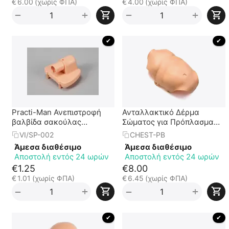
€
6.00
(χωρίς ΦΠΑ)
€
4.00
(χωρίς ΦΠΑ)
+
+
−
−
 ✔ 
 ✔ 
Practi-Man Ανεπιστροφή
Ανταλλακτικό Δέρμα
βαλβίδα σακούλας
Σώματος για Πρόπλασμα
πνευμόνων
Βρέφους PRACTI-BABY
VI/SP-002
CHEST-PB
Άμεσα διαθέσιμο
Άμεσα διαθέσιμο
Αποστολή εντός 24 ωρών
Αποστολή εντός 24 ωρών
€
1.25
€
8.00
€
1.01
(χωρίς ΦΠΑ)
€
6.45
(χωρίς ΦΠΑ)
+
+
−
−
 ✔ 
 ✔ 