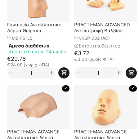
Γυναικείο Ανταλλακτικό
PRACTI-MAN ADVANCED
Δέρμα Θώρακα
Ανεπιστροφή Βαλβίδα
Προπλάσματος PRACTI-
Σακούλας Πνευμόνων
MB-FS-LS
VI/SP-002 (AD)
MAN ADVANCE
Άμεσα διαθέσιμο
Εκτός αποθέματος
Αποστολή εντός 24 ωρών
€
3.72
€
29.76
€
3.00
(χωρίς ΦΠΑ)
€
24.00
(χωρίς ΦΠΑ)
+
+
−
−
 ✔ 
 ✔ 
PRACTI-MAN ADVANCE
PRACTI-MAN ADVANCE
Ανταλλακτικό δέρμα
Ανταλλακτικό δέρμα