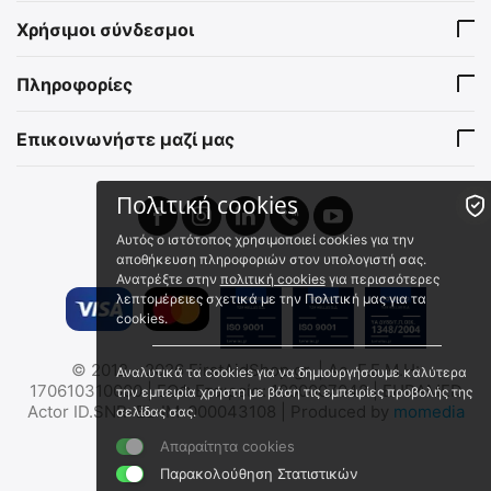
PRACTI-MAN ADVANCE
PRACTI-MAN ADVANCE
Χρήσιμοι σύνδεσμοι
Ανταλλακτικό δέρμα
Ανταλλακτικό δέρμα
θώρακα προπλάσματος
προσώπου προπλάσματος
VI/CHEST-MB(AD)
VI/FACE-MB (AD)
Πληροφορίες
Άμεσα διαθέσιμο
Άμεσα διαθέσιμο
Αποστολή εντός 24 ωρών
Αποστολή εντός 24 ωρών
Επικοινωνήστε μαζί μας
€
9.90
€
9.90
€
7.98
(χωρίς ΦΠΑ)
€
7.98
(χωρίς ΦΠΑ)
Πολιτική cookies
Αυτός ο ιστότοπος χρησιμοποιεί cookies για την
αποθήκευση πληροφοριών στον υπολογιστή σας.
Ανατρέξτε στην
πολιτική cookies
για περισσότερες
λεπτομέρειες σχετικά με την Πολιτική μας για τα
cookies.
PRACTI-MAN Κλιπ
PRACTI-MAN Ανταλλακτικό
© 2012 - 2026 FirstAidShop.gr. | Αρ. Γ.Ε.Μ.Η:
Αναλυτικά τα cookies για να δημιουργήσουμε καλύτερα
Κλειδώματος Κεφαλής
Clicker Προπλάσματος
170610310000 | ΕΟΦ Εταιρεία: 1000007048 | EUDAMED
την εμπειρία χρήστη με βάση τις εμπειρίες προβολής της
WP-HC
EE00742
Actor ID.SNR: EL-IM-000043108 | Produced by
momedia
σελίδας σας.
Άμεσα διαθέσιμο
Άμεσα διαθέσιμο
Απαραίτητα cookies
Αποστολή εντός 24 ωρών
Αποστολή εντός 24 ωρών
Παρακολούθηση Στατιστικών
€
7.44
€
4.96